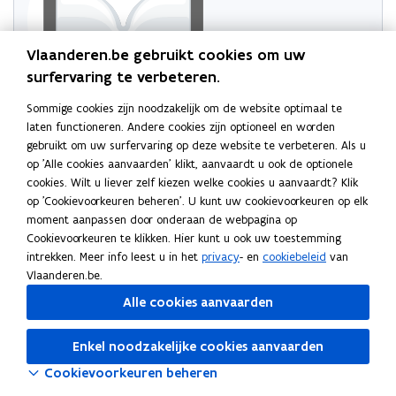
Vlaanderen.be gebruikt cookies om uw
surfervaring te verbeteren.
Sommige cookies zijn noodzakelijk om de website optimaal te
Probeer de pagina opnieuw te laden
laten functioneren. Andere cookies zijn optioneel en worden
gebruikt om uw surfervaring op deze website te verbeteren. Als u
Indien dit niet lukt, wacht even en probeer opnieuw
op 'Alle cookies aanvaarden' klikt, aanvaardt u ook de optionele
cookies. Wilt u liever zelf kiezen welke cookies u aanvaardt? Klik
op 'Cookievoorkeuren beheren'. U kunt uw cookievoorkeuren op elk
moment aanpassen door onderaan de webpagina op
Cookievoorkeuren te klikken. Hier kunt u ook uw toestemming
Neem contact met ons op
intrekken. Meer info leest u in het
privacy
- en
cookiebeleid
van
Vlaanderen.be.
Heb je een vraag of opmerking?
Alle cookies aanvaarden
Laat het ons weten
Enkel noodzakelijke cookies aanvaarden
Cookievoorkeuren beheren