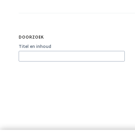
zich
op:
Stadsvernieuwingsprojecten
DOORZOEK
Titel en inhoud