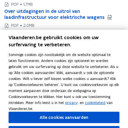
v
n
v
PDF • 1,7MB
e
e
i
O
Over uitdagingen in de uitrol van
O
r
r
e
v
laadinfrastructuur voor elektrische wagens
v
u
u
u
e
e
PDF • 2,0MB
i
i
r
w
r
t
O
Over mobiliteitstrends, -data en -beleidsvragen,
t
O
u
u
v
Vlaanderen.be gebruikt cookies om uw
d
v
geïnspireerd door een praktijkhandboek van
d
v
i
i
e
a
e
Smart Flanders
a
surfervaring te verbeteren.
e
t
t
g
n
r
g
r
PDF • 1,9MB
d
d
Sommige cookies zijn noodzakelijk om de website optimaal te
i
m
i
m
s
a
a
laten functioneren. Andere cookies zijn optioneel en worden
n
o
n
o
t
g
g
gebruikt om uw surfervaring op deze website te verbeteren. Als u
g
b
Deel deze pagina
g
b
e
i
i
op 'Alle cookies aanvaarden' klikt, aanvaardt u ook de optionele
e
i
e
i
n
r
n
F
L
K
cookies. Wilt u liever zelf kiezen welke cookies u aanvaardt? Klik
n
l
n
l
g
g
)
a
i
o
op 'Cookievoorkeuren beheren'. U kunt uw cookievoorkeuren op elk
i
i
i
i
e
e
c
n
p
moment aanpassen door onderaan de webpagina op
n
t
n
t
n
n
Cookievoorkeuren te klikken. Hier kunt u ook uw toestemming
h
e
e
k
i
h
e
i
i
intrekken. Meer info leest u in het
privacy
- en
cookiebeleid
van
e
i
e
i
Neem contact met ons op
b
e
e
n
n
Vlaanderen.be.
t
t
t
t
o
d
e
d
d
Heb je een vraag of opmerking?
f
s
f
s
Alle cookies aanvaarden
o
i
r
e
e
i
t
i
t
Laat het ons weten
u
u
k
n
l
e
e