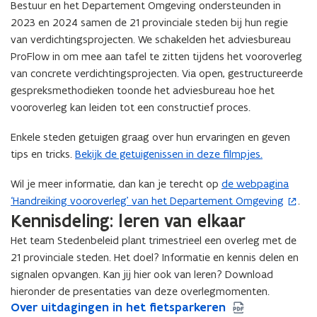
Bestuur en het Departement Omgeving ondersteunden in
2023 en 2024 samen de 21 provinciale steden bij hun regie
van verdichtingsprojecten. We schakelden het adviesbureau
ProFlow in om mee aan tafel te zitten tijdens het vooroverleg
van concrete verdichtingsprojecten. Via open, gestructureerde
gespreksmethodieken toonde het adviesbureau hoe het
vooroverleg kan leiden tot een constructief proces.
Enkele steden getuigen graag over hun ervaringen en geven
tips en tricks.
Bekijk de getuigenissen in deze filmpjes.
Wil je meer informatie, dan kan je terecht op
de webpagina
(
‘Handreiking vooroverleg’ van het Departement Omgeving
.
o
Kennisdeling: leren van elkaar
p
e
Het team Stedenbeleid plant trimestrieel een overleg met de
n
21 provinciale steden. Het doel? Informatie en kennis delen en
t
signalen opvangen. Kan jij hier ook van leren? Download
i
hieronder de presentaties van deze overlegmomenten.
n
O
Over uitdagingen in het fietsparkeren
O