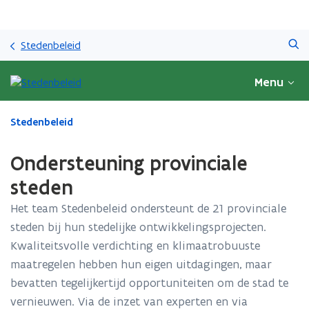
Overslaan
Zoeken
en
Stedenbeleid
naar
de
Menu
inhoud
gaan
Gedaan
Stedenbeleid
met
laden.
Ondersteuning provinciale
U
bevindt
steden
zich
Het team Stedenbeleid ondersteunt de 21 provinciale
op:
Ondersteuning
steden bij hun stedelijke ontwikkelingsprojecten.
provinciale
Kwaliteitsvolle verdichting en klimaatrobuuste
steden
maatregelen hebben hun eigen uitdagingen, maar
bevatten tegelijkertijd opportuniteiten om de stad te
vernieuwen. Via de inzet van experten en via