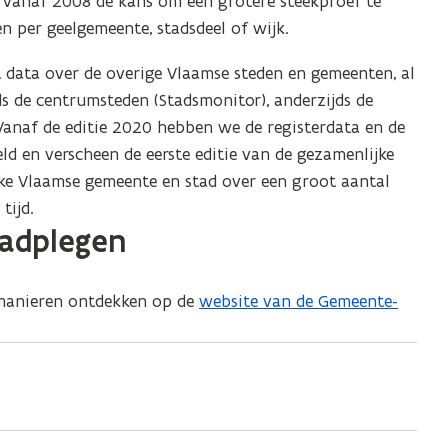
n vanaf 2008 de kans om een grotere steekproef te
 per geelgemeente, stadsdeel of wijk.
 data over de overige Vlaamse steden en gemeenten, al
 de centrumsteden (Stadsmonitor), anderzijds de
anaf de editie 2020 hebben we de registerdata en de
ld en verscheen de eerste editie van de gezamenlijke
ke Vlaamse gemeente en stad over een groot aantal
tijd.
adplegen
e manieren ontdekken op de
website van de Gemeente-
(
o
p
e
n
t