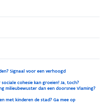
i
n
n
i
e
u
w
v
e
n
s
eden? Signaal voor een verhoogd
t
e
 sociale cohesie kan groeien! Ja, toch?
r
ing milieubewuster dan een doorsnee Vlaming?
)
en met kinderen de stad? Ga mee op