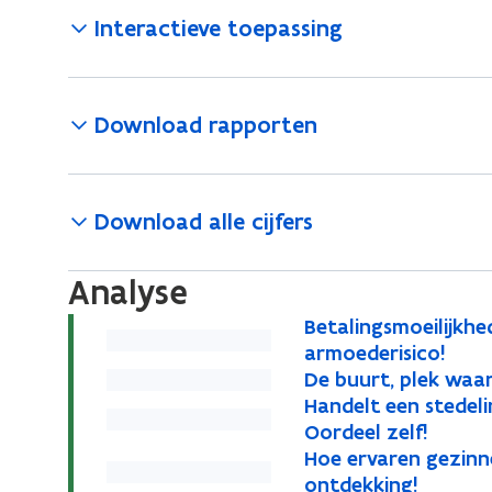
Interactieve toepassing
Download rapporten
Download alle cijfers
Analyse
B
Betalingsmoeilijkh
B
e
armoederisico!
e
t
D
De buurt, plek waar
D
t
a
e
H
Handelt een stedel
H
e
a
l
b
a
Oordeel zelf!
a
b
l
i
u
n
H
Hoe ervaren gezinn
H
n
u
i
n
u
d
o
ontdekking!
o