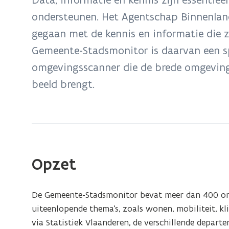
zich
ondersteunen. Het Agentschap Binnenland
op:
gegaan met de kennis en informatie die zi
Gemeente-
Stadsmonitor
Gemeente-Stadsmonitor is daarvan een sp
omgevingsscanner die de brede omgeving
beeld brengt.
Opzet
De Gemeente-Stadsmonitor bevat meer dan 400 omg
uiteenlopende thema’s, zoals wonen, mobiliteit, 
via Statistiek Vlaanderen, de verschillende depart