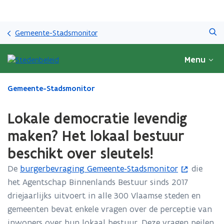
Overslaan
Zoeken
en
Gemeente-Stadsmonitor
naar
de
Menu
inhoud
gaan
Gedaan
Gemeente-Stadsmonitor
met
laden.
Lokale democratie levendig
U
bevindt
maken? Het lokaal bestuur
zich
beschikt over sleutels!
op:
Lokale
De
burgerbevraging Gemeente-Stadsmonitor
die
(
democratie
het Agentschap Binnenlands Bestuur sinds 2017
o
levendig
maken?
driejaarlijks uitvoert in alle 300 Vlaamse steden en
p
Het
gemeenten bevat enkele vragen over de perceptie van
e
lokaal
inwoners over hun lokaal bestuur. Deze vragen peilen
n