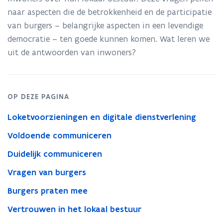
bestuur
beschikt
naar aspecten die de betrokkenheid en de participatie
t
over
van burgers – belangrijke aspecten in een levendige
i
sleutels!
democratie – ten goede kunnen komen. Wat leren we
n
uit de antwoorden van inwoners?
n
i
e
u
OP DEZE PAGINA
w
Loketvoorzieningen en digitale dienstverlening
v
e
Voldoende communiceren
n
Duidelijk communiceren
s
Vragen van burgers
t
e
Burgers praten mee
r
Vertrouwen in het lokaal bestuur
)