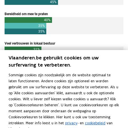
Vlaanderen.be gebruikt cookies om uw
surfervaring te verbeteren.
Toelichting
Sommige cookies zijn noodzakelijk om de website optimaal te
laten functioneren. Andere cookies zijn optioneel en worden
gebruikt om uw surfervaring op deze website te verbeteren. Als u
Deel deze pagina
op 'Alle cookies aanvaarden' klikt, aanvaardt u ook de optionele
F
L
K
cookies. Wilt u liever zelf kiezen welke cookies u aanvaardt? Klik
a
i
o
op 'Cookievoorkeuren beheren'. U kunt uw cookievoorkeuren op elk
c
n
p
moment aanpassen door onderaan de webpagina op
Cookievoorkeuren te klikken. Hier kunt u ook uw toestemming
e
k
i
intrekken. Meer info leest u in het
privacy
- en
cookiebeleid
van
Neem contact met ons op
b
e
e