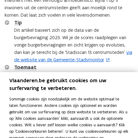
inwoners met een verhoogd armoederisico. Bijna 1 op 5
inwoners uit de centrumsteden geeft aan moeilijk rond te
komen. Dat laat zich voelen in vele levensdomeinen.
Tip
Dit artikel baseert zich op de data van de
burgerbevraging 2023. Wil je de scores raadplegen van
vorige burgerbevragingen en zicht krijgen op evoluties,
dan kan je terecht bij de ‘Stadsscan 13 centrumsteden’
via
(
de website van de Gemeente-Stadsmonitor
.
o
Toemaat
p
Moeilijk rondkomen kan mensen raken in hun zelfbeeld,
e
Vlaanderen.be gebruikt cookies om uw
erkenning, plek in de samenleving, zoals blijkt in
Kom meer
n
(
surfervaring te verbeteren.
te weten over het boek - Netwerk tegen Armoede
, met
t
o
getuigenissen van mensen.
i
p
Sommige cookies zijn noodzakelijk om de website optimaal te
n
e
laten functioneren. Andere cookies zijn optioneel en worden
n
n
gebruikt om uw surfervaring op deze website te verbeteren. Als u
Deel deze pagina
op 'Alle cookies aanvaarden' klikt, aanvaardt u ook de optionele
i
t
F
L
K
cookies. Wilt u liever zelf kiezen welke cookies u aanvaardt? Klik
e
i
a
i
o
op 'Cookievoorkeuren beheren'. U kunt uw cookievoorkeuren op elk
u
n
moment aanpassen door onderaan de webpagina op