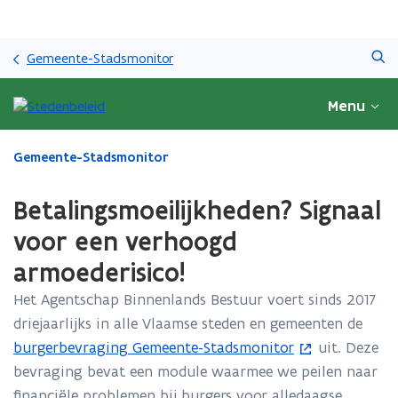
Overslaan
Zoeken
en
Gemeente-Stadsmonitor
naar
de
Menu
inhoud
gaan
Gedaan
Gemeente-Stadsmonitor
met
laden.
Betalingsmoeilijkheden? Signaal
U
bevindt
voor een verhoogd
zich
armoederisico!
op:
Betalingsmoeilijkheden?
Het Agentschap Binnenlands Bestuur voert sinds 2017
Signaal
driejaarlijks in alle Vlaamse steden en gemeenten de
voor
een
burgerbevraging Gemeente-Stadsmonitor
uit. Deze
(
verhoogd
bevraging bevat een module waarmee we peilen naar
o
armoederisico!
financiële problemen bij burgers voor alledaagse
p