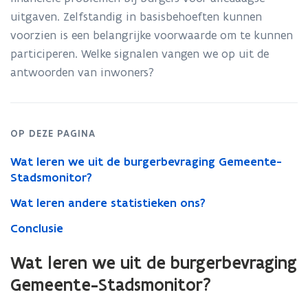
uitgaven. Zelfstandig in basisbehoeften kunnen
e
voorzien is een belangrijke voorwaarde om te kunnen
n
participeren. Welke signalen vangen we op uit de
t
antwoorden van inwoners?
i
n
n
i
OP DEZE PAGINA
e
Wat leren we uit de burgerbevraging Gemeente-
u
Stadsmonitor?
w
v
Wat leren andere statistieken ons?
e
Conclusie
n
s
Wat leren we uit de burgerbevraging
t
Gemeente-Stadsmonitor?
e