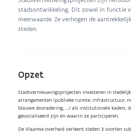
zich
stadsontwikkeling. Dit zowel in functie 
op:
meerwaarde. Ze verhogen de aantrekkelij
Stadsvernieuwing
in
steden.
Vlaanderen
Opzet
Stadsvernieuwingsprojecten investeren in stedelij
arrangementen (publieke ruimte, infrastructuur, n
blauwe dooradering, ...) als institutionele kaders,
gesocialiseerd zijn en waarin ze participeren.
De Vlaamse overheid verleent steden 3 soorten sub