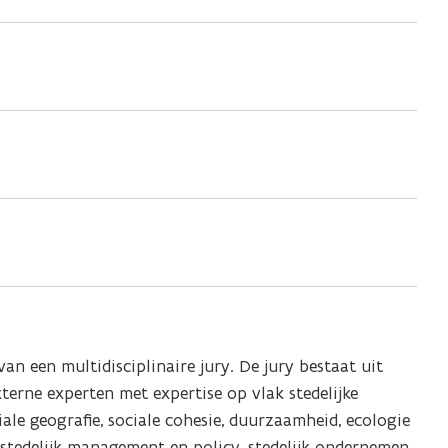
an een multidisciplinaire jury. De jury bestaat uit
erne experten met expertise op vlak stedelijke
ale geografie, sociale cohesie, duurzaamheid, ecologie
e, stedelijk management en policy, stedelijk ondernemen,