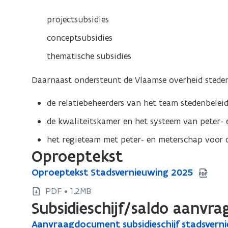
projectsubsidies
conceptsubsidies
thematische subsidies
Daarnaast ondersteunt de Vlaamse overheid steden
de relatiebeheerders van het team stedenbelei
de kwaliteitskamer en het systeem van peter- 
het regieteam met peter- en meterschap voor 
Oproeptekst
O
Oproeptekst Stadsvernieuwing 2025
O
p
p
PDF • 1,2MB
r
r
Subsidieschijf/saldo aanvra
o
o
e
A
Aanvraagdocument subsidieschijf stadsvern
A
e