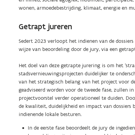
n
s
i
s
wonen, armoedebestrijding, klimaat, energie en mu
i
v
d
u
e
i
e
b
u
Getrapt jureren
e
r
w
s
n
i
i
Sedert 2023 verloopt het indienen van de dossiers 
i
n
d
wijze van beoordeling door de jury, via een getrapt
g
e
i
u
e
Het doel van deze getrapte jurering is om het ‘stra
w
stadsvernieuwingsprojecten duidelijker te ondersche
i
van het strategisch belang van het project voor de
n
geadviseerd worden voor de tweede fase, zullen i
g
projectvoorstel verder operationeel te duiden. Do
de kwaliteit, duidelijkheid en impact van dossiers
indienende lokale besturen.
In de eerste fase beoordeelt de jury de ingedie