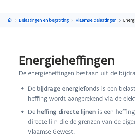
Vlaanderen.be
Belastingen en begroting
Vlaamse belastingen
Energ
Gedaan
Energieheffingen
met
laden.
De energieheffingen bestaan uit de bijdra
U
bevindt
De
bijdrage energiefonds
is een belas
zich
op:
heffing wordt aangerekend via de elekt
Energieheffingen
De
heffing directe lijnen
is een heffin
directe lijn die de grenzen van de eige
Vlaamse Gewest.