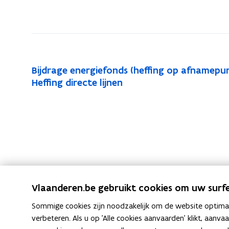
B
Bijdrage energiefonds (heffing op afnamepunt
B
i
H
Heffing directe lijnen
H
i
j
e
e
j
d
ff
ff
d
r
i
i
r
a
n
n
a
g
g
g
g
e
d
d
e
e
i
n
i
r
e
Vlaanderen.be gebruikt cookies om uw surfe
e
e
r
n
r
c
Sommige cookies zijn noodzakelijk om de website optimaal
e
e
g
t
verbeteren. Als u op 'Alle cookies aanvaarden' klikt, aanva
c
r