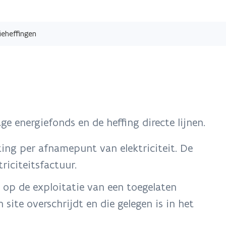
Overslaan
en
ieheffingen
naar
de
inhoud
gaan
ge energiefonds en de heffing directe lijnen.
ting per afnamepunt van elektriciteit. De
riciteitsfactuur.
g op de exploitatie van een toegelaten
n site overschrijdt en die gelegen is in het