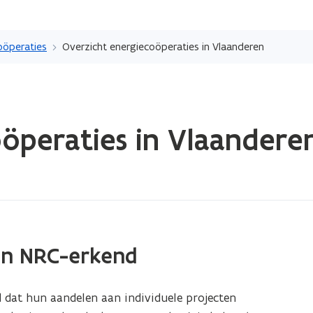
Overslaan
en
oöperaties
Overzicht energiecoöperaties in Vlaanderen
naar
de
inhoud
gaan
öperaties in Vlaandere
ijn NRC-erkend
dat hun aandelen aan individuele projecten