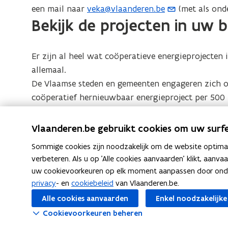
t
n
n
i
v
n
een mail naar
veka@vlaanderen.be
(met als onde
(
)
u
e
i
s
n
e
t
w
Bekijk de projecten in uw 
r
e
o
t
n
n
i
v
)
u
e
i
p
s
n
e
w
r
e
t
n
n
e
v
)
u
Er zijn al heel wat coöperatieve energieprojecten
e
i
s
e
n
w
r
e
allemaal.
t
n
v
t
)
u
e
De Vlaamse steden en gemeenten engageren zich o
s
e
w
r
i
t
n
coöperatief hernieuwbaar energieproject per 500 i
v
)
e
n
s
e
r
t
n
u
Voor de volledigheid van de coöperatieve energiek
)
e
Vlaanderen.be gebruikt cookies om uw surfe
s
w
afhankelijk van de energiecoöperaties. Bent u act
r
t
e
Sommige cookies zijn noodzakelijk om de website optimaal
)
nieuwe projecten toe aan de hand van de
handleid
(
e
verbeteren. Als u op 'Alle cookies aanvaarden' klikt, aanva
r
-
P
)
uw cookievoorkeuren op elk moment aanpassen door ondera
m
D
privacy
- en
cookiebeleid
van Vlaanderen.be.
a
F
F
L
K
Deel deze pagina
Alle cookies aanvaarden
Enkel noodzakelijke
i
b
a
i
o
Cookievoorkeuren beheren
l
e
c
n
p