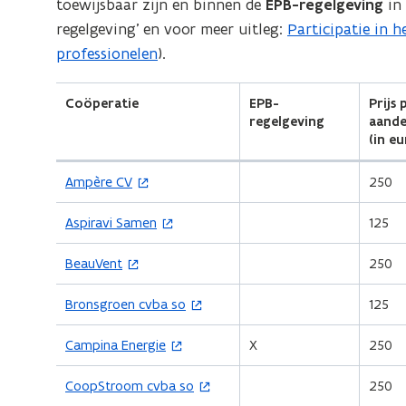
toewijsbaar zijn en binnen de
EPB-regelgeving
in 
regelgeving’ en voor meer uitleg:
Participatie in 
professionelen
).
Coöperatie
EPB-
Prijs 
regelgeving
aande
(in eu
(
Ampère CV
250
o
p
(
Aspiravi Samen
125
e
o
n
p
(
BeauVent
250
t
e
o
i
n
p
(
Bronsgroen cvba so
125
n
t
e
o
n
i
n
p
i
(
Campina Energie
X
250
n
t
e
e
o
n
i
n
u
p
i
(
CoopStroom cvba so
250
n
t
w
e
e
o