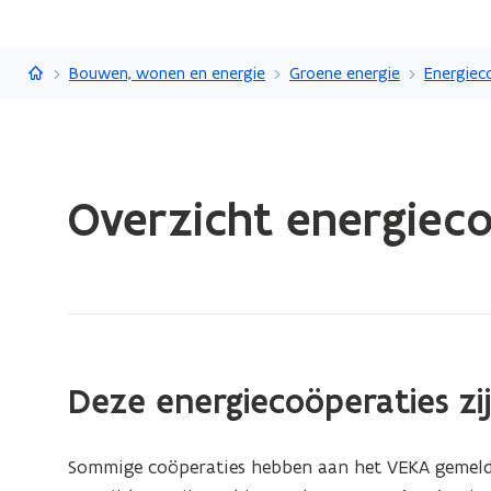
Vlaanderen.be
Bouwen, wonen en energie
Groene energie
Energiec
Gedaan
Overzicht energieco
met
laden.
U
bevindt
zich
op:
Overzicht
(Scroll
(Scroll
Deze energiecoöperaties z
links)
rechts)
energiecoöperaties
in
Sommige coöperaties hebben aan het VEKA gemeld 
Vlaanderen