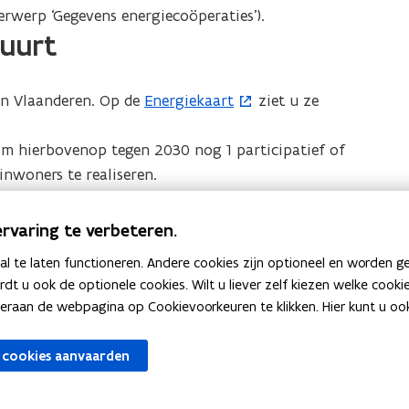
rwerp ‘Gegevens energiecoöperaties’).
buurt
 in Vlaanderen. Op de
Energiekaart
ziet u ze
(
o
m hierbovenop tegen 2030 nog 1 participatief of
p
nwoners te realiseren.
e
n
aart is het Vlaams Energie- en Klimaatagentschap
t
rvaring te verbeteren.
ief als energiecoöperatie én NRC-erkend? Voeg uw
i
 te laten functioneren. Andere cookies zijn optioneel en worden g
ing
.
n
ardt u ook de optionele cookies. Wilt u liever zelf kiezen welke cook
n
an de webpagina op Cookievoorkeuren te klikken. Hier kunt u ook 
i
e
 cookies aanvaarden
u
w