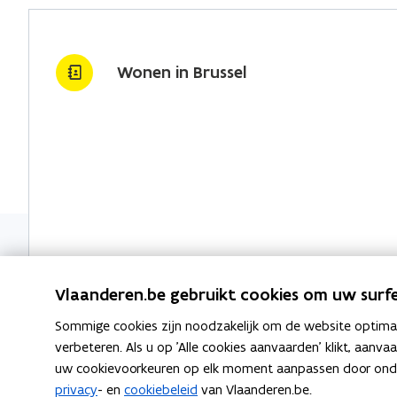
o
d
e
u
o
i
r
w
k
n
l
Wonen in Brussel
v
o
o
i
e
p
p
n
n
e
e
k
s
n
n
n
t
t
t
a
e
i
i
a
r
n
n
r
)
n
n
k
i
i
l
e
e
e
Vlaanderen.be gebruikt cookies om uw surfe
u
u
m
Sommige cookies zijn noodzakelijk om de website optimaal
w
w
b
verbeteren. Als u op 'Alle cookies aanvaarden' klikt, aanva
v
v
o
uw cookievoorkeuren op elk moment aanpassen door ondera
e
e
r
privacy
- en
cookiebeleid
van Vlaanderen.be.