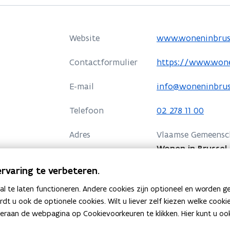
e
n
s
o
Website
www.woneninbrus
t
p
e
o
Contactformulier
https://www.wone
e
r
p
n
E-mail
info@woneninbrus
)
e
t
n
i
Telefoon
02 278 11 00
t
n
i
Adres
n
Vlaamse Gemeensc
n
i
Wonen in Brussel
n
e
Muntpunt
rvaring te verbeteren.
i
u
Munt 6, 1000 Bruss
e
 te laten functioneren. Andere cookies zijn optioneel en worden g
w
o
Routeplanner
u
ardt u ook de optionele cookies. Wilt u liever zelf kiezen welke cook
v
p
Meer details
w
an de webpagina op Cookievoorkeuren te klikken. Hier kunt u ook 
e
e
v