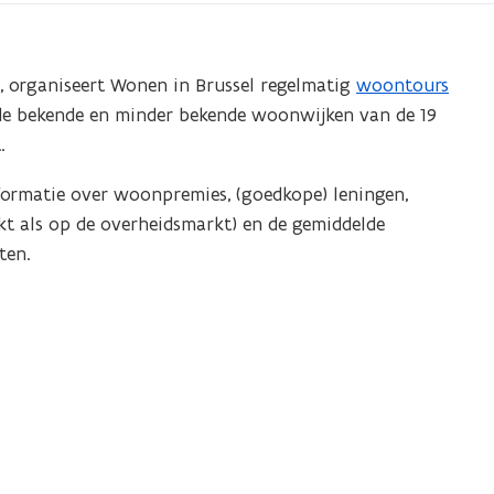
, organiseert Wonen in Brussel regelmatig
woontours
(
t de bekende en minder bekende woonwijken van de 19
o
.
p
e
formatie over woonpremies, (goedkope) leningen,
n
t als op de overheidsmarkt) en de gemiddelde
t
ten.
i
n
n
i
e
u
w
v