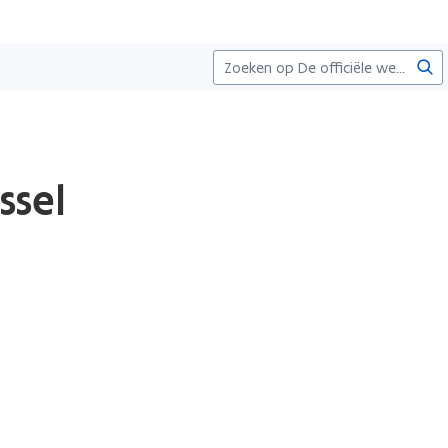
Zoe
ssel