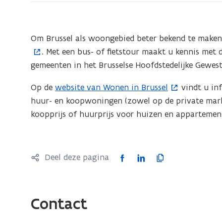
betaalbare
woning
in
Om Brussel als woongebied beter bekend te maken
Brussel
. Met een bus- of fietstour maakt u kennis me
gemeenten in het Brusselse Hoofdstedelijke Gewest
Op de
website van Wonen in Brussel
vindt u in
(
huur- en koopwoningen (zowel op de private mark
o
koopprijs of huurprijs voor huizen en appartemen
p
e
n
t
F
L
K
Deel deze pagina
i
a
i
o
n
c
n
p
n
e
k
i
Contact
i
b
e
e
e