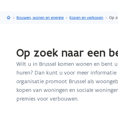
Vlaanderen.be
Bouwen, wonen en energie
Kopen en verkopen
Op z
Gedaan
Op zoek naar een be
met
laden.
Wilt u in Brussel komen wonen en bent 
U
bevindt
huren? Dan kunt u voor meer informatie 
zich
organisatie promoot Brussel als woongebi
op:
kopen van woningen en sociale woningen
Op
premies voor verbouwen.
zoek
naar
een