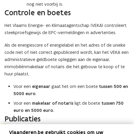
nog niet voorbij is.
Controle en boetes
Het Vlaams Energie- en Klimaatagentschap (VEKA) controleert
steekproefsgewijs de EPC-vermeldingen in advertenties.
Als de energiescore of energielabel en het adres of de unieke
code niet of niet correct gepubliceerd wordt, kan het VEKA een
administratieve geldboete opleggen aan de eigenaar,
immobiliënmakelaar of notaris die het gebouw te koop of te
huur plaatst.
Voor een
eigenaar
gaat het om een boete
tussen 500 en
5000 euro
.
Voor een
makelaar of notaris
ligt de boete
tussen 750
euro en 5000 euro.
Publicaties
H
Het EPC bij verkoop en verhuur van
H
Vlaanderen.be gebruikt cookies om uw
e
kleine niet-residentiële gebouwen
e