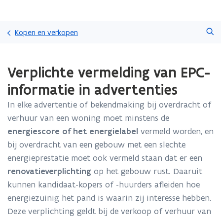
Overslaan
Zoeken
en
Kopen en verkopen
naar
de
Gedaan
inhoud
Verplichte vermelding van EPC-
met
gaan
laden.
informatie in advertenties
U
bevindt
In elke advertentie of bekendmaking bij overdracht of
zich
verhuur van een woning moet minstens de
op:
Verplichte
energiescore of het energielabel
vermeld worden, en
vermelding
bij overdracht van een gebouw met een slechte
van
energieprestatie moet ook vermeld staan dat er een
EPC-
renovatieverplichting
op het gebouw rust. Daaruit
informatie
in
kunnen kandidaat-kopers of -huurders afleiden hoe
advertenties
energiezuinig het pand is waarin zij interesse hebben.
Deze verplichting geldt bij de verkoop of verhuur van