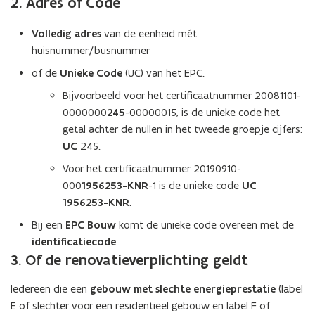
2. Adres of Code
Volledig adres
van de eenheid
mét
huisnummer/busnummer
of de
Unieke Code
(UC) van het EPC.
Bijvoorbeeld voor het certificaatnummer 20081101-
0000000
245
-00000015, is de unieke code het
getal achter de nullen in het tweede groepje cijfers:
UC
245.
Voor het certificaatnummer 20190910-
000
1956253-KNR
-1 is de unieke code
UC
1956253-KNR
.
Bij een
EPC Bouw
komt de unieke code overeen met de
identificatiecode
.
3. Of de renovatieverplichting geldt
Iedereen die een
gebouw met slechte energieprestatie
(label
E of slechter voor een residentieel gebouw en label F of