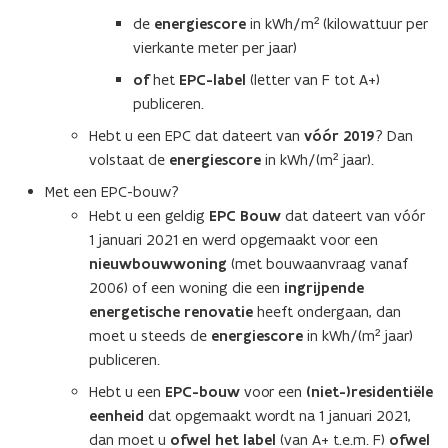
de
energiescore
in kWh/m² (kilowattuur per
vierkante meter per jaar)
of
het
EPC-label
(letter van F tot A+)
publiceren.
Hebt u een EPC dat dateert van
vóór 2019
? Dan
volstaat de
energiescore
in kWh/(m² jaar).
Met een EPC-bouw?
Hebt u een geldig
EPC Bouw
dat dateert van vóór
1 januari 2021 en werd opgemaakt voor een
nieuwbouwwoning
(met bouwaanvraag vanaf
2006) of een woning die een
ingrijpende
energetische renovatie
heeft ondergaan, dan
moet u steeds de
energiescore
in kWh/(m² jaar)
publiceren.
Hebt u een
EPC-bouw
voor een
(niet-)residentiële
eenheid
dat opgemaakt wordt na 1 januari 2021,
dan moet u
ofwel het label
(van A+ t.e.m. F)
ofwel