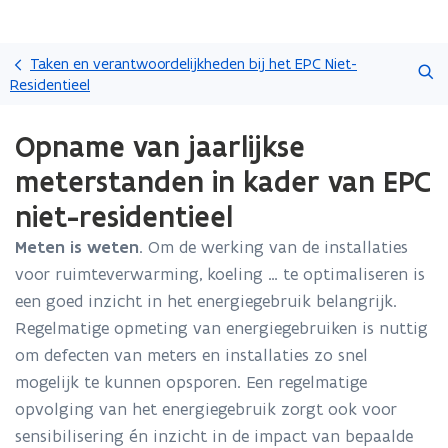
Overslaan
Zoeken
en
Taken en verantwoordelijkheden bij het EPC Niet-
naar
Residentieel
de
Gedaan
inhoud
Opname van jaarlijkse
met
gaan
laden.
meterstanden in kader van EPC
U
bevindt
niet-residentieel
zich
op:
Meten is weten
. Om de werking van de installaties
Opname
voor ruimteverwarming, koeling … te optimaliseren is
van
een goed inzicht in het energiegebruik belangrijk.
jaarlijkse
Regelmatige opmeting van energiegebruiken is nuttig
meterstanden
in
om defecten van meters en installaties zo snel
kader
mogelijk te kunnen opsporen. Een regelmatige
van
opvolging van het energiegebruik zorgt ook voor
EPC
niet-
sensibilisering én inzicht in de impact van bepaalde