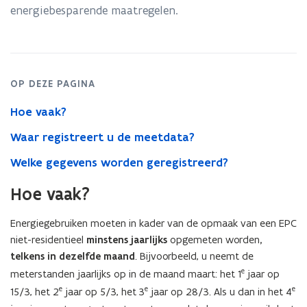
residentieel
energiebesparende maatregelen.
OP DEZE PAGINA
Hoe vaak?
Waar registreert u de meetdata?
Welke gegevens worden geregistreerd?
Hoe vaak?
Energiegebruiken moeten in kader van de opmaak van een EPC
niet-residentieel
minstens jaarlijks
opgemeten worden
,
telkens in dezelfde maand
. Bijvoorbeeld, u neemt de
e
meterstanden jaarlijks op in de maand maart: het 1
jaar op
e
e
e
15/3, het 2
jaar op 5/3, het 3
jaar op 28/3. Als u dan in het 4