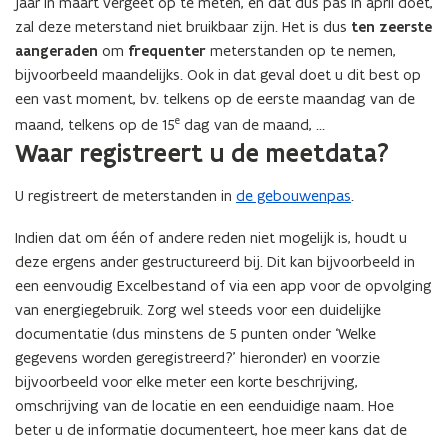
jaar in maart vergeet op te meten, en dat dus pas in april doet,
zal deze meterstand niet bruikbaar zijn. Het is dus
ten zeerste
aangeraden
om
frequenter
meterstanden op te nemen,
bijvoorbeeld maandelijks. Ook in dat geval doet u dit best op
een vast moment, bv. telkens op de eerste maandag van de
e
maand, telkens op de 15
dag van de maand, …
Waar registreert u de meetdata?
U registreert de meterstanden in
de gebouwenpas
.
Indien dat om één of andere reden niet mogelijk is, houdt u
deze ergens ander gestructureerd bij. Dit kan bijvoorbeeld in
een eenvoudig Excelbestand of via een app voor de opvolging
van energiegebruik. Zorg wel steeds voor een duidelijke
documentatie (dus minstens de 5 punten onder ‘Welke
gegevens worden geregistreerd?’ hieronder) en voorzie
bijvoorbeeld voor elke meter een korte beschrijving,
omschrijving van de locatie en een eenduidige naam. Hoe
beter u de informatie documenteert, hoe meer kans dat de