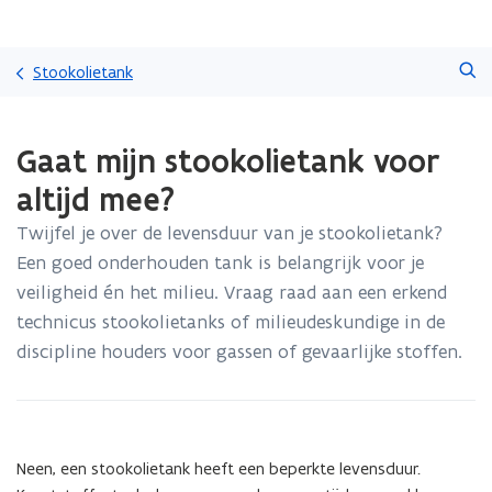
Overslaan
Zoeken
en
Stookolietank
naar
de
Gedaan
inhoud
Gaat mijn stookolietank voor
met
gaan
laden.
altijd mee?
U
bevindt
Twijfel je over de levensduur van je stookolietank?
zich
Een goed onderhouden tank is belangrijk voor je
op:
Gaat
veiligheid én het milieu. Vraag raad aan een erkend
mijn
technicus stookolietanks of milieudeskundige in de
stookolietank
discipline houders voor gassen of gevaarlijke stoffen.
voor
altijd
mee?
Neen, een stookolietank heeft een beperkte levensduur.