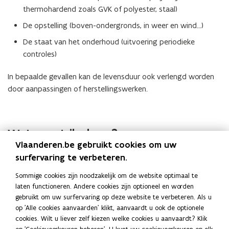
thermohardend zoals GVK of polyester, staal)
De opstelling (boven-ondergronds, in weer en wind…)
De staat van het onderhoud (uitvoering periodieke
controles)
In bepaalde gevallen kan de levensduur ook verlengd worden
door aanpassingen of herstellingswerken.
Wat moet ik doen?
Vlaanderen.be gebruikt cookies om uw
Laat je tank controleren
. Vraag vandaag advies aan een
surfervaring te verbeteren.
erkend technicus stookolietanks
of een
milieudeskundige in
Sommige cookies zijn noodzakelijk om de website optimaal te
de discipline houders voor gassen of gevaarlijke stoffen
. Zij
laten functioneren. Andere cookies zijn optioneel en worden
kunnen beoordelen of je tank nog veilig is of vervangen moet
gebruikt om uw surfervaring op deze website te verbeteren. Als u
worden.
op 'Alle cookies aanvaarden' klikt, aanvaardt u ook de optionele
cookies. Wilt u liever zelf kiezen welke cookies u aanvaardt? Klik
Raadpleeg hier de overzichtslijsten: