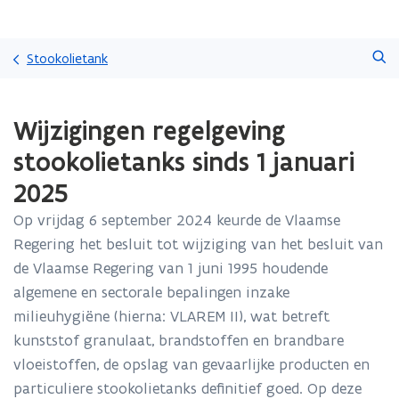
Overslaan
Zoeken
en
Stookolietank
naar
de
Gedaan
inhoud
Wijzigingen regelgeving
met
gaan
laden.
stookolietanks sinds 1 januari
U
bevindt
2025
zich
op:
Op vrijdag 6 september 2024 keurde de Vlaamse
Wijzigingen
Regering het besluit tot wijziging van het besluit van
regelgeving
de Vlaamse Regering van 1 juni 1995 houdende
stookolietanks
algemene en sectorale bepalingen inzake
sinds
1
milieuhygiëne (hierna: VLAREM II), wat betreft
januari
kunststof granulaat, brandstoffen en brandbare
2025
vloeistoffen, de opslag van gevaarlijke producten en
particuliere stookolietanks definitief goed. Op deze