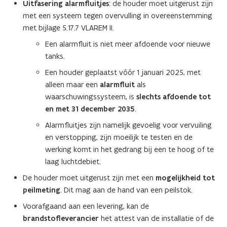
n
Uitfasering alarmfluitjes
: de houder moet uitgerust zijn
n
i
met een systeem tegen overvulling in overeenstemming
n
e
met bijlage 5.17.7 VLAREM II.
i
u
e
Een alarmfluit is niet meer afdoende voor nieuwe
w
u
tanks.
v
w
Een houder geplaatst vóór 1 januari 2025, met
e
v
alleen maar een
alarmfluit
als
n
e
waarschuwingssysteem, is
slechts afdoende tot
s
n
en met 31 december 2035
.
t
s
e
Alarmfluitjes zijn namelijk gevoelig voor vervuiling
t
r
en verstopping, zijn moeilijk te testen en de
e
)
werking komt in het gedrang bij een te hoog of te
r
laag luchtdebiet.
)
De houder moet uitgerust zijn met een
mogelijkheid tot
peilmeting
. Dit mag aan de hand van een peilstok.
Voorafgaand aan een levering, kan de
brandstofleverancier
het attest van de installatie of de