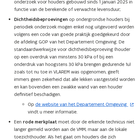
onderzoek voor houders gebouwd sinds 1 januari 2025 in
functie van de berekende of verwachte levensduur;
Dichtheidsbeproevingen
op ondergrondse houders bij
periodiek onderzoek mogen enkel nog uitgevoerd worden
volgens een code van goede praktijk goedgekeurd door
de afdeling GOP van het Departement Omgeving. De
standaardwerkwijze voor dichtheidsbeproeving (houder
op een overdruk van minstens 30 kPa of bij een
onderdruk van hoogstens 30 kPa brengen gedurende 1u)
zoals tot nu toe in VLAREM was opgenomen, geeft
immers geen zekerheid dat alle lekken vastgesteld worden
en kan bovendien een zwakke wand van een houder
definitief beschadigen.
Op
de website van het Departement Omgeving
(
vindt u meer informatie.
o
p
Een
rode merkplaat
moet door de erkende technicus niet
e
langer gemeld worden aan de VMM, maar aan de lokale
n
toezichthouder. Als het gaat om houders die zich