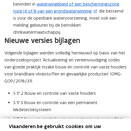
t
bevinden in
waterwingebied of een beschermingszone
(
i
type I,II of III van een grondwaterwinning
die bestemd
o
n
is voor de openbare watervoorziening, moet ook een
p
n
melding gebeuren bij de betrokken
e
i
drinkwatermaatschappij.
n
e
Nieuwe versies bijlagen
t
u
i
w
Volgende bijlagen werden volledig hernieuwd op basis van het
n
v
onderzoeksproject ‘Actualisering en vereenvoudiging codes
n
e
van goede praktijk inzake bouw en controle van vaste houders
i
n
voor brandbare vloeistoffen en gevaarlijke producten’ (OMG-
e
s
GOP/2018/31).
u
t
w
5.17.2 Bouw en controle van vaste houders
e
v
r
5.17.3 Bouw en controle van een permanent
e
)
lekdetectiesysteem
n
s
5.17.7 Bouw en controle van een systeem om overvulling
t
Vlaanderen.be gebruikt cookies om uw
te voorkomen; KWS-afscheiders en andere
e