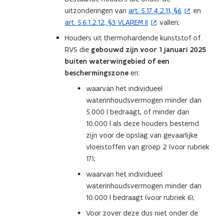
uitzonderingen van
art. 5.17.4.2.11, §6
en
(
art. 5.6.1.2.12, §3 VLAREM II
vallen;
(
o
o
p
Houders uit thermohardende kunststof of
p
e
RVS die
gebouwd zijn voor 1 januari 2025
e
n
buiten waterwingebied of een
n
t
beschermingszone
en:
t
i
waarvan het individueel
i
n
waterinhoudsvermogen minder dan
n
n
5.000 l bedraagt, of minder dan
n
i
10.000 l als deze houders bestemd
i
e
zijn voor de opslag van gevaarlijke
e
u
vloeistoffen van groep 2 (voor rubriek
u
w
17);
w
v
waarvan het individueel
v
e
waterinhoudsvermogen minder dan
e
n
10.000 l bedraagt (voor rubriek 6);
n
s
s
t
Voor zover deze dus niet onder de