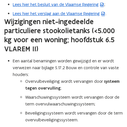
t
Lees hier het besluit van de Vlaamse Regering
;
(
i
P
Lees hier het verslag aan de Vlaamse Regering
.
(
n
D
Wijzigingen niet-ingedeelde
P
n
F
D
i
particuliere stookolietanks (<5.000
b
F
e
kg voor een woning; hoofdstuk 6.5
e
b
u
s
VLAREM II)
e
w
t
s
v
a
Een aantal benamingen worden gewijzigd en er wordt
t
e
n
verwezen naar bijlage 5.17.2 Bouw en controle van vaste
a
n
d
houders:
n
s
o
Overvulbeveiliging wordt vervangen door
systeem
d
t
p
tegen overvulling
;
o
e
e
p
r
Waarschuwingssysteem wordt vervangen door de
n
e
)
term overvulwaarschuwingssysteem;
t
n
Beveiligingssysteem wordt vervangen door de term
i
t
overvulbeveiligingssysteem.
n
i