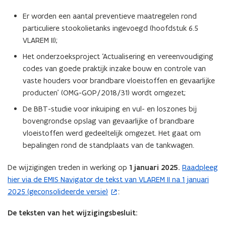
Er worden een aantal preventieve maatregelen rond
particuliere stookolietanks ingevoegd (hoofdstuk 6.5
VLAREM II);
Het onderzoeksproject ‘Actualisering en vereenvoudiging
codes van goede praktijk inzake bouw en controle van
vaste houders voor brandbare vloeistoffen en gevaarlijke
producten’ (OMG-GOP/2018/31) wordt omgezet;
De BBT-studie voor inkuiping en vul- en loszones bij
bovengrondse opslag van gevaarlijke of brandbare
vloeistoffen werd gedeeltelijk omgezet. Het gaat om
bepalingen rond de standplaats van de tankwagen.
De wijzigingen treden in werking op
1 januari 2025.
Raadpleeg
(
hier via de EMIS Navigator de tekst van VLAREM II na 1 januari
o
2025 (geconsolideerde versie)
:
p
e
De teksten van het wijzigingsbesluit:
n