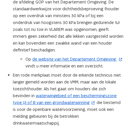
de afdeling GOP van het Departement Omgeving. De
standaardwerkwijze voor dichtheidsbeproeving (houder
op een overdruk van minstens 30 kPa of bij een
onderdruk van hoogstens 30 kPa brengen gedurende 1u)
zoals tot nu toe in VLAREM was opgenomen, geeft
immers geen zekerheid dat alle lekken vastgesteld worden
en kan bovendien een zwakke wand van een houder
definitief beschadigen.
Op
de website van het Departement Omgeving
(
vindt u meer informatie en een overzicht.
o
p
Een rode merkplaat moet door de erkende technicus niet
e
langer gemeld worden aan de VMM, maar aan de lokale
n
toezichthouder. Als het gaat om houders die zich
t
bevinden in
waterwingebied of een beschermingszone
(
i
type I,II of III van een grondwaterwinning
die bestemd
o
n
is voor de openbare watervoorziening, moet ook een
p
n
melding gebeuren bij de betrokken
e
i
drinkwatermaatschappij.
n
e