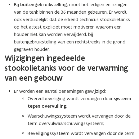
t
Bij
buitengebruikstelling
, moet het ledigen en reinigen
u
i
van de tank binnen de 36 maanden gebeuren. Er wordt
w
n
ook verduidelijkt dat de erkend technicus stookolietanks
v
n
op het attest expliciet moet motiveren waarom een
e
i
houder niet kan worden verwijderd, bij
n
e
buitengebruikstelling van een rechtstreeks in de grond
s
u
gegraven houder.
t
w
Wijzigingen ingedeelde
e
v
stookolietanks voor de verwarming
r
e
)
van een gebouw
n
s
Er worden een aantal benamingen gewijzigd:
t
Overvulbeveiliging wordt vervangen door
systeem
e
tegen overvulling
;
r
)
Waarschuwingssysteem wordt vervangen door de
term overvulwaarschuwingssysteem;
Beveiligingssysteem wordt vervangen door de term