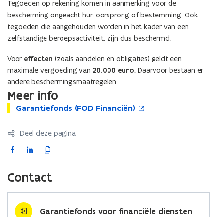
Tegoeden op rekening komen in aanmerking voor de
bescherming ongeacht hun oorsprong of bestemming. Ook
tegoeden die aangehouden worden in het kader van een
zelfstandige beroepsactiviteit, zijn dus beschermd.
Voor
effecten
(zoals aandelen en obligaties) geldt een
maximale vergoeding van
20.000 euro
. Daarvoor bestaan er
andere beschermingsmaatregelen.
Meer info
G
Garantiefonds (FOD Financiën)
G
o
a
a
p
r
r
e
Deel deze pagina
a
a
n
n
n
t
F
L
K
t
t
i
a
i
o
i
i
n
c
n
p
Contact
e
e
n
e
k
i
f
f
i
b
e
e
o
o
e
o
d
e
n
n
u
Garantiefonds voor financiële diensten