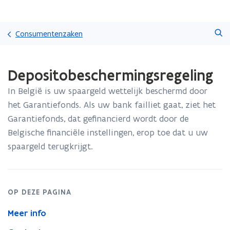
Overslaan
Zoeken
en
Consumentenzaken
naar
de
Gedaan
inhoud
Depositobeschermingsregeling
met
gaan
laden.
In België is uw spaargeld wettelijk beschermd door
U
bevindt
het Garantiefonds. Als uw bank failliet gaat, ziet het
zich
Garantiefonds, dat gefinancierd wordt door de
op:
Belgische financiële instellingen, erop toe dat u uw
Depositobeschermingsregeling
spaargeld terugkrijgt.
OP DEZE PAGINA
Meer info