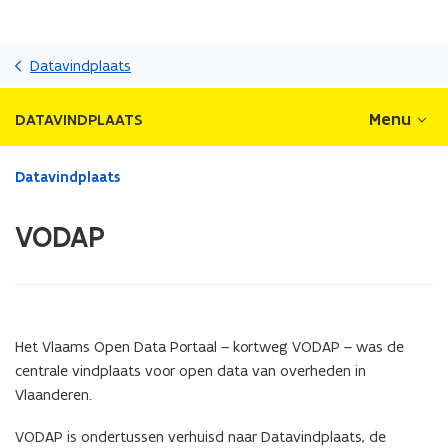
Overslaan
en
Datavindplaats
naar
de
Menu
DATAVINDPLAATS
inhoud
gaan
Gedaan
Datavindplaats
met
laden.
VODAP
U
bevindt
zich
op:
VODAP
Het Vlaams Open Data Portaal
–
kortweg VODAP
–
was de
centrale vindplaats voor open data van overheden in
Vlaanderen.
VODAP is ondertussen verhuisd naar Datavindplaats, de