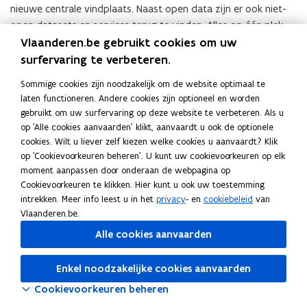
nieuwe centrale vindplaats. Naast open data zijn er ook niet-
open datasets en services terug te vinden. Alles op één plek.
opent
Vlaanderen.be gebruikt cookies om uw
Ga naar de Open Data-catalogus
in
surfervaring te verbeteren.
nieuw
venster
Sommige cookies zijn noodzakelijk om de website optimaal te
Deel deze pagina
laten functioneren. Andere cookies zijn optioneel en worden
F
L
K
gebruikt om uw surfervaring op deze website te verbeteren. Als u
op 'Alle cookies aanvaarden' klikt, aanvaardt u ook de optionele
a
i
o
cookies. Wilt u liever zelf kiezen welke cookies u aanvaardt? Klik
c
n
p
op 'Cookievoorkeuren beheren'. U kunt uw cookievoorkeuren op elk
e
k
i
moment aanpassen door onderaan de webpagina op
b
e
e
Cookievoorkeuren te klikken. Hier kunt u ook uw toestemming
o
d
e
intrekken. Meer info leest u in het
privacy
- en
cookiebeleid
van
o
i
r
Vlaanderen.be.
k
n
l
Alle cookies aanvaarden
o
o
i
p
p
n
Enkel noodzakelijke cookies aanvaarden
e
e
k
Cookievoorkeuren beheren
n
n
n