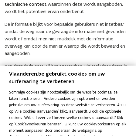
technische context
waarbinnen deze wordt aangeboden,
wordt het potentieel ervan onderbenut.
De informatie blijkt voor bepaalde gebruikers niet inzetbaar
omdat de weg naar de gevraagde informatie niet gevonden
wordt of omdat men niet makkelijk met de informatie
overweg kan door de manier waarop die wordt bewaard en
aangeboden.
Met datavindplaats wil het agentschap Digitaal Vlaanderen in
Vlaanderen.be gebruikt cookies om uw
eerste instantie een
etalage
aanbieden waarin op een
laagdrempelige
en
gebruiksvriendelijke
manier inzicht
surfervaring te verbeteren.
gegeven wordt in data en informatiestromen die vandaag al
Sommige cookies zijn noodzakelijk om de website optimaal te
beschikbaar zijn.
laten functioneren. Andere cookies zijn optioneel en worden
gebruikt om uw surfervaring op deze website te verbeteren. Als u
Datavindplaats wil de ambitie realiseren om
toegang te
op 'Alle cookies aanvaarden' klikt, aanvaardt u ook de optionele
geven tot het meest uitgebreide aanbod van informatie in
cookies. Wilt u liever zelf kiezen welke cookies u aanvaardt? Klik
Vlaanderen
zodat die op een betrouwbare en veilige manier
op 'Cookievoorkeuren beheren'. U kunt uw cookievoorkeuren op elk
gebruikt kan worden. Het aanbieden van de informatie van
moment aanpassen door onderaan de webpagina op