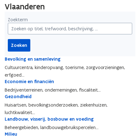
Vlaanderen
Zoekterm
Zoeken
Bevolking en samenleving
B
e
Cultuurcentra, kinderopvang, toerisme, zorgvoorzieningen,
v
erfgoed…
o
Economie en financiën
E
l
c
Bedrijventerreinen, ondernemingen, fiscaliteit…
k
o
Gezondheid
G
i
n
e
Huisartsen, bevolkingsonderzoeken, ziekenhuizen,
n
o
z
g
luchtkwaliteit…
m
o
e
Landbouw, visserij, bosbouw en voeding
L
i
n
n
a
Beheergebieden, landbouwgebruikspercelen…
e
d
s
n
Milieu
e
M
h
a
d