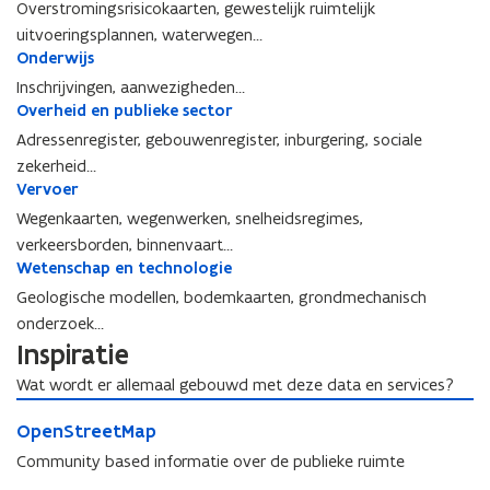
n
i
Overstromingsrisicokaarten, gewestelijk ruimtelijk
e
m
b
f
l
i
uitvoeringsplannen, waterwegen…
e
o
i
i
d
Onderwijs
O
n
u
n
e
n
l
Inschrijvingen, aanwezigheden…
w
a
u
d
e
Overheid en publieke sector
,
O
n
e
v
v
v
Adressenregister, gebouwenregister, inburgering, sociale
c
r
i
i
e
i
zekerheid…
w
n
s
r
ë
Vervoer
V
i
g
s
h
n
e
Wegenkaarten, wegenwerken, snelheidsregimes,
j
e
e
r
s
verkeersborden, binnenvaart…
r
i
v
Wetenschap en technologie
W
i
d
o
e
j
e
Geologische modellen, bodemkaarten, grondmechanisch
e
t
,
n
onderzoek…
r
e
b
p
Inspiratie
n
o
u
s
Wat wordt er allemaal gebouwd met deze data en services?
s
b
c
O
b
l
O
h
OpenStreetMap
p
o
i
p
a
e
u
e
Community based informatie over de publieke ruimte
e
p
n
w
k