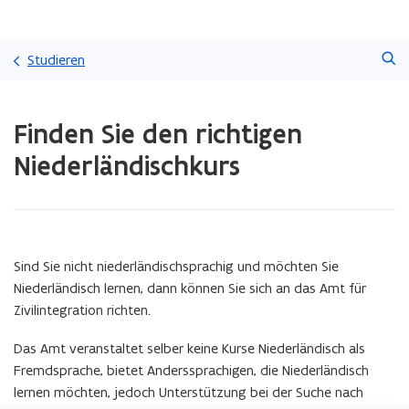
Überspringen
Suchen
und
Studieren
direkt
zum
Laden
Seiteninhalt
Finden Sie den richtigen
fertig.
übergehen
Sie
Niederländischkurs
befinden
sich
auf:
Finden
Sie
den
Sind Sie nicht niederländischsprachig und möchten Sie
richtigen
Niederländisch lernen, dann können Sie sich an das Amt für
Niederländischkurs
Zivilintegration richten.
Das Amt veranstaltet selber keine Kurse Niederländisch als
Fremdsprache, bietet Anderssprachigen, die Niederländisch
lernen möchten, jedoch Unterstützung bei der Suche nach