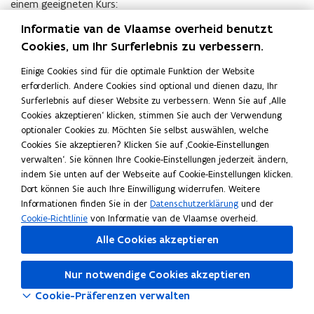
einem geeigneten Kurs:
Informatie van de Vlaamse overheid benutzt
es gibt Auskünfte zum Kursangebot;
Cookies, um Ihr Surferlebnis zu verbessern.
es organisiert ein Intake-Gespräch, nimmt Tests ab und
Einige Cookies sind für die optimale Funktion der Website
schlägt den geeigneten Kurs vor;
erforderlich. Andere Cookies sind optional und dienen dazu, Ihr
es kontrolliert die Nachfrage und das Angebot der Kurse;
Surferlebnis auf dieser Website zu verbessern. Wenn Sie auf ‚Alle
Cookies akzeptieren‘ klicken, stimmen Sie auch der Verwendung
es informiert die Behörden und hat eine wichtige
optionaler Cookies zu. Möchten Sie selbst auswählen, welche
Signalfunktion im Rahmen der Politik.
Cookies Sie akzeptieren? Klicken Sie auf ‚Cookie-Einstellungen
Weitere Informationen
verwalten‘. Sie können Ihre Cookie-Einstellungen jederzeit ändern,
N
Niederländisch als Zweitsprache
N
ö
indem Sie unten auf der Webseite auf Cookie-Einstellungen klicken.
i
i
f
Dort können Sie auch Ihre Einwilligung widerrufen. Weitere
e
e
f
Informationen finden Sie in der
Datenschutzerklärung
und der
Lesen Sie diese Seite
Nederlands
English
d
d
n
Cookie-Richtlinie
von Informatie van de Vlaamse overheid.
Français
auf:
e
e
e
Alle Cookies akzeptieren
Teile diese Seite
r
r
t
l
l
i
F
L
L
ä
Nur notwendige Cookies akzeptieren
ä
n
a
i
i
n
n
n
Cookie-Präferenzen verwalten
c
n
n
d
d
e