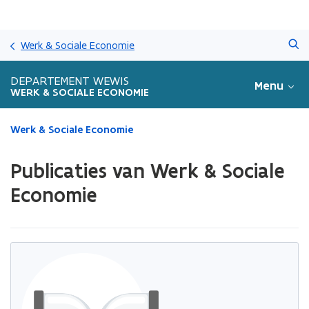
Overslaan
Zoeken
en
Werk & Sociale Economie
naar
de
DEPARTEMENT WEWIS
Menu
inhoud
WERK & SOCIALE ECONOMIE
gaan
Gedaan
Werk & Sociale Economie
met
laden.
Publicaties van Werk & Sociale
U
bevindt
Economie
zich
op:
Publicaties
van
Werk
&
Sociale
Economie