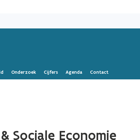
Overslaan
en
naar
de
inhoud
gaan
id
Onderzoek
Cijfers
Agenda
Contact
 & Sociale Economie