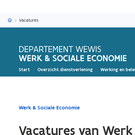
Werk & Sociale Economie
Vacatures
DEPARTEMENT WEWIS
WERK & SOCIALE ECONOMIE
Start
Overzicht dienstverlening
Werking en bele
Gedaan
Werk & Sociale Economie
met
laden.
Vacatures van Werk
U