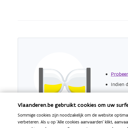
bevindt
zich
op:
Vacatures
van
Werk
&
Sociale
Economie
Probeer
Indien 
Vlaanderen.be gebruikt cookies om uw surfe
Sommige cookies zijn noodzakelijk om de website optimaal
verbeteren. Als u op 'Alle cookies aanvaarden' klikt, aanva