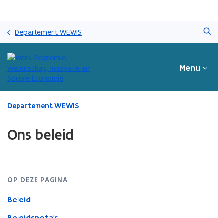
Overslaan
Zoeken
en
Departement WEWIS
naar
de
inhoud
Menu
gaan
Gedaan
Departement WEWIS
met
laden.
Ons beleid
U
bevindt
zich
op:
Ons
OP DEZE PAGINA
beleid
Beleid
Beleidsnota's