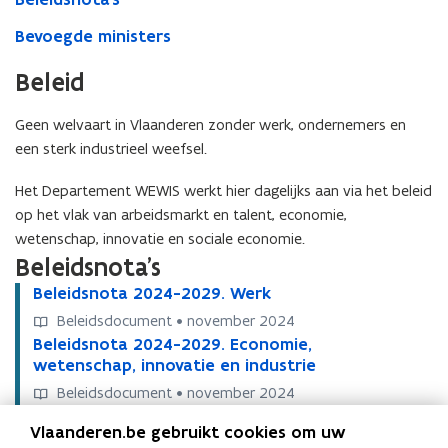
Bevoegde ministers
Beleid
Geen welvaart in Vlaanderen zonder werk, ondernemers en
een sterk industrieel weefsel.
Het Departement WEWIS werkt hier dagelijks aan via het beleid
op het vlak van arbeidsmarkt en talent, economie,
wetenschap, innovatie en sociale economie.
Beleidsnota's
B
Beleidsnota 2024-2029. Werk
B
e
e
Beleidsdocument • november 2024
l
l
B
Beleidsnota 2024-2029. Economie,
B
e
e
e
wetenschap, innovatie en industrie
e
i
i
l
l
Beleidsdocument • november 2024
d
d
e
e
B
Beleidsnota 2024-2029. Sociale economie
B
s
s
i
i
Vlaanderen.be gebruikt cookies om uw
e
e
n
n
Beleidsdocument • november 2024
d