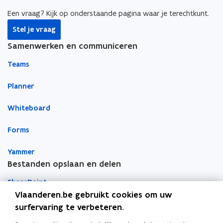
b
e
e
o
d
e
Een vraag? Kijk op onderstaande pagina waar je terechtkunt.
o
i
r
Stel je vraag
k
n
l
Samenwerken en communiceren
o
o
i
p
p
n
Teams
e
e
k
n
n
n
Planner
t
t
a
Whiteboard
i
i
a
n
n
r
Forms
n
n
k
i
i
l
Yammer
e
e
e
Bestanden opslaan en delen
u
u
m
w
w
b
SharePoint
v
v
o
Vlaanderen.be gebruikt cookies om uw
e
e
r
Teams
surfervaring te verbeteren.
n
n
d