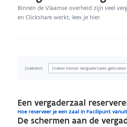
bevindt
Binnen de Vlaamse overheid zijn veel verg
zich
en Clickshare werkt, lees je hier.
op:
Vergaderzalen
gebruiken
Zoekterm
Een vergaderzaal reserver
H
Hoe reserveer je een zaal in Facilipunt vanu
H
o
De schermen aan de vergad
o
e