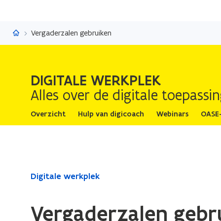
Digitale werkplek
Vergaderzalen gebruiken
DIGITALE WERKPLEK
Alles over de digitale toepass
Overzicht
Hulp van digicoach
Webinars
OASE
Gedaan
Digitale werkplek
met
laden.
Vergaderzalen gebr
U