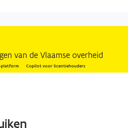
Overslaan
en
naar
de
inhoud
gaan
ingen van de Vlaamse overheid
-platform
Copilot voor licentiehouders
uiken