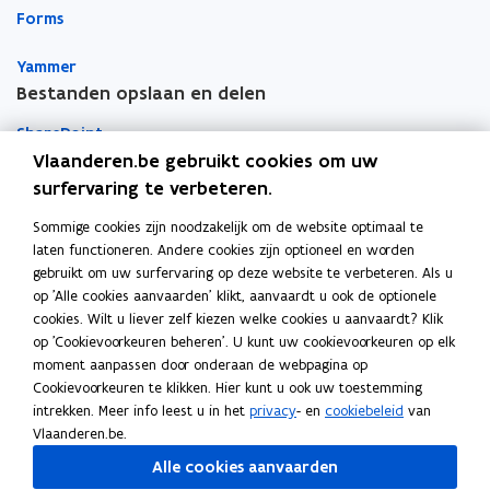
Forms
n
n
k
i
i
l
Yammer
e
e
e
Bestanden opslaan en delen
u
u
m
w
w
b
SharePoint
v
v
o
Vlaanderen.be gebruikt cookies om uw
e
e
r
Teams
surfervaring te verbeteren.
n
n
d
Sommige cookies zijn noodzakelijk om de website optimaal te
OneDrive
s
s
laten functioneren. Andere cookies zijn optioneel en worden
Apps voor persoonlijke productiviteit
t
t
gebruikt om uw surfervaring op deze website te verbeteren. Als u
e
e
Vragen over je toestellen
op 'Alle cookies aanvaarden' klikt, aanvaardt u ook de optionele
r
r
cookies. Wilt u liever zelf kiezen welke cookies u aanvaardt? Klik
op 'Cookievoorkeuren beheren'. U kunt uw cookievoorkeuren op elk
Mobiel printen
moment aanpassen door onderaan de webpagina op
Cookievoorkeuren te klikken. Hier kunt u ook uw toestemming
Vergaderinfrastructuur
intrekken. Meer info leest u in het
privacy
- en
cookiebeleid
van
Vlaanderen.be.
Outlook
Alle cookies aanvaarden
To Do