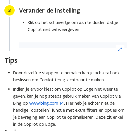
de
Verander de instelling
Stap
3
afbeelding
voor
Klik op het schuivertje om aan te duiden dat je
een
Copilot niet wil weergeven.
vergrote
weergave)
(Klik
op
de
Tips
afbeelding
voor
Door dezelfde stappen te herhalen kan je achteraf ook
een
beslissen om Copilot terug zichtbaar te maken.
vergrote
weergave)
Indien je ervoor kiest om Copilot op Edge niet weer te
geven, kan je nog steeds gebruik maken van Copilot via
Bing op
www.bing.com
. Hier heb je echter niet de
(
handige “opstellen” functie met extra filters en opties om
o
je bevraging aan Copilot te optimaliseren. Deze zit enkel
p
in de Copilot op Edge.
e