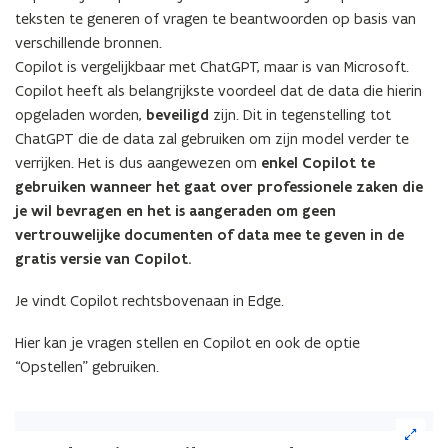
en
teksten te generen of vragen te beantwoorden op basis van
hoe
verschillende bronnen.
kan
Copilot is vergelijkbaar met ChatGPT, maar is van Microsoft.
je
Copilot
Copilot heeft als belangrijkste voordeel dat de data die hierin
uitschakelen
opgeladen worden,
beveiligd
zijn. Dit in tegenstelling tot
ChatGPT die de data zal gebruiken om zijn model verder te
verrijken. Het is dus aangewezen om
enkel Copilot te
gebruiken
wanneer het gaat over professionele zaken die
je wil bevragen en het is aangeraden om geen
vertrouwelijke documenten of data mee te geven
in de
gratis versie van Copilot.
Je vindt Copilot rechtsbovenaan in Edge.
Hier kan je vragen stellen en Copilot en ook de optie
“Opstellen” gebruiken.
(Klik
op