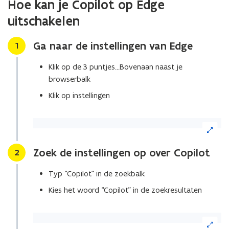
Hoe kan je Copilot op Edge
de
uitschakelen
afbeelding
voor
een
Ga naar de instellingen van Edge
Stap
1
vergrote
weergave)
Klik op de 3 puntjes…Bovenaan naast je
browserbalk
Klik op instellingen
(Klik
op
de
Zoek de instellingen op over Copilot
Stap
2
afbeelding
voor
Typ “Copilot” in de zoekbalk
een
vergrote
Kies het woord “Copilot” in de zoekresultaten
weergave)
(Klik
op