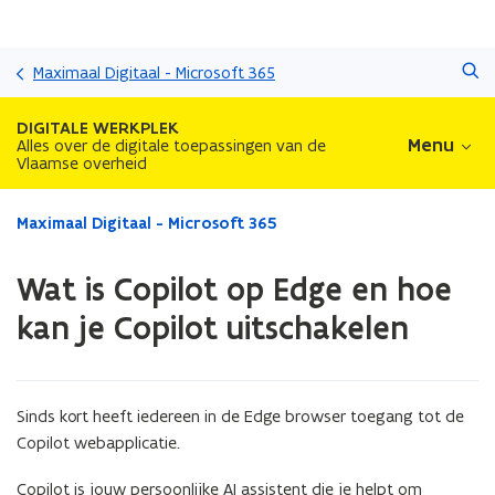
Overslaan
Zoeken
en
Maximaal Digitaal - Microsoft 365
naar
de
DIGITALE WERKPLEK
inhoud
Menu
Alles over de digitale toepassingen van de
Vlaamse overheid
gaan
Gedaan
Maximaal Digitaal - Microsoft 365
met
laden.
Wat is Copilot op Edge en hoe
U
bevindt
kan je Copilot uitschakelen
zich
op:
Wat
is
Sinds kort heeft iedereen in de Edge browser toegang tot de
Copilot
Copilot webapplicatie.
op
Edge
Copilot is jouw persoonlijke AI assistent die je helpt om