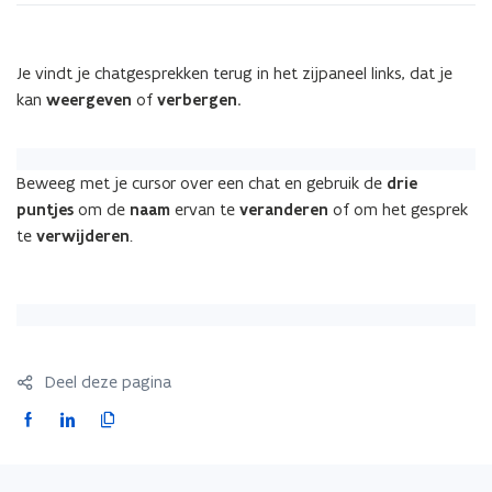
Je vindt je chatgesprekken terug in het zijpaneel links, dat je
kan
weergeven
of
verbergen.
Beweeg met je cursor over een chat en gebruik de
drie
puntjes
om de
naam
ervan te
veranderen
of om het gesprek
te
verwijderen
.
Deel deze pagina
F
L
K
a
i
o
c
n
p