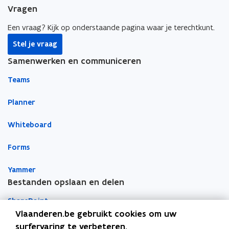
e
k
i
Vragen
b
e
e
o
d
e
Een vraag? Kijk op onderstaande pagina waar je terechtkunt.
o
i
r
Stel je vraag
k
n
l
Samenwerken en communiceren
o
o
i
p
p
n
Teams
e
e
k
n
n
n
Planner
t
t
a
Whiteboard
i
i
a
n
n
r
Forms
n
n
k
i
i
l
Yammer
e
e
e
Bestanden opslaan en delen
u
u
m
w
w
b
SharePoint
v
v
o
Vlaanderen.be gebruikt cookies om uw
e
e
r
Teams
surfervaring te verbeteren.