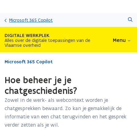
Overslaan
Zoeken
en
Microsoft 365 Copilot
naar
de
DIGITALE WERKPLEK
inhoud
Menu
Alles over de digitale toepassingen van de
Vlaamse overheid
gaan
Gedaan
Microsoft 365 Copilot
met
laden.
Hoe beheer je je
U
bevindt
chatgeschiedenis?
zich
Zowel in de werk- als webcontext worden je
op:
Hoe
chatgesprekken bewaard. Zo kan je gemakkelijk de
beheer
informatie van een chat terugvinden en het gesprek
je
verder zetten als je wil.
je
chatgeschiedenis?