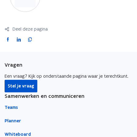
Deel deze pagina
F
L
K
a
i
o
c
n
p
e
k
i
Vragen
b
e
e
o
d
e
Een vraag? Kijk op onderstaande pagina waar je terechtkunt.
o
i
r
Stel je vraag
k
n
l
Samenwerken en communiceren
o
o
i
p
p
n
Teams
e
e
k
n
n
n
Planner
t
t
a
Whiteboard
i
i
a