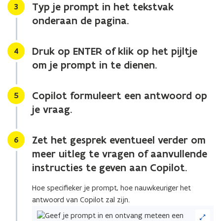
Typ je prompt in het tekstvak
Stap
3
onderaan de pagina.
Druk op ENTER of klik op het pijltje
Stap
4
om je prompt in te dienen.
Copilot formuleert een antwoord op
Stap
5
je vraag.
Zet het gesprek eventueel verder om
Stap
6
meer uitleg te vragen of aanvullende
instructies te geven aan Copilot.
Hoe specifieker je prompt, hoe nauwkeuriger het
antwoord van Copilot zal zijn.
(Klik
op