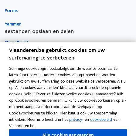
n
n
r
Forms
n
n
k
i
i
l
Yammer
e
e
e
Bestanden opslaan en delen
u
u
m
w
w
b
SharePoint
v
v
o
Vlaanderen.be gebruikt cookies om uw
e
e
r
Teams
surfervaring te verbeteren.
n
n
d
Sommige cookies zijn noodzakelijk om de website optimaal te
OneDrive
s
s
laten functioneren. Andere cookies zijn optioneel en worden
Apps voor persoonlijke productiviteit
t
t
gebruikt om uw surfervaring op deze website te verbeteren. Als u
e
e
Vragen over je toestellen
op 'Alle cookies aanvaarden' klikt, aanvaardt u ook de optionele
r
r
cookies. Wilt u liever zelf kiezen welke cookies u aanvaardt? Klik
op 'Cookievoorkeuren beheren'. U kunt uw cookievoorkeuren op elk
Mobiel printen
moment aanpassen door onderaan de webpagina op
Cookievoorkeuren te klikken. Hier kunt u ook uw toestemming
Vergaderinfrastructuur
intrekken. Meer info leest u in het
privacy
- en
cookiebeleid
van
Vlaanderen.be.
Outlook
Alle cookies aanvaarden