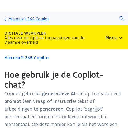
Overslaan
Zoeken
en
Microsoft 365 Copilot
naar
de
DIGITALE WERKPLEK
inhoud
Menu
Alles over de digitale toepassingen van de
Vlaamse overheid
gaan
Gedaan
Microsoft 365 Copilot
met
laden.
Hoe gebruik je de Copilot-
U
bevindt
chat?
zich
Copilot gebruikt
generatieve AI
om op basis van een
op:
Hoe
prompt
(een vraag of instructie) tekst of
gebruik
afbeeldingen te
genereren
. Copilot ‘begrijpt’
je
mensentaal en formuleert ook een antwoord in
de
Copilot-
mensentaal. Op deze manier kan je als het ware een