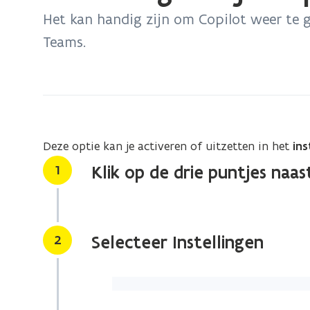
bevindt
Het kan handig zijn om Copilot weer te g
zich
Teams.
op:
Hoe
integreer
je
Copilot
chat
Deze optie kan je activeren of uitzetten in het
in
in
Stap
1
Klik op de drie puntjes naas
Teams?
Stap
2
Selecteer Instellingen
(Klik
op