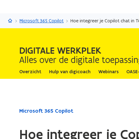
Digitale werkplek
Microsoft 365 Copilot
Hoe integreer je Copilot chat in
DIGITALE WERKPLEK
Alles over de digitale toepass
Overzicht
Hulp van digicoach
Webinars
OASE
Gedaan
Microsoft 365 Copilot
met
laden.
Hoe integreer je Co
U