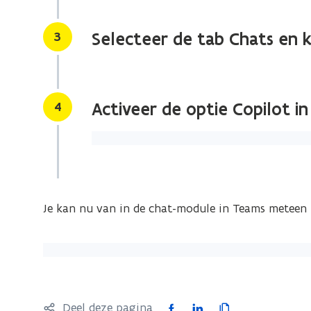
de
afbeelding
Stap
3
Selecteer de tab Chats en 
voor
een
vergrote
Stap
4
Activeer de optie Copilot in
weergave)
Je kan nu van in de chat-module in Teams meteen 
F
L
K
Deel deze pagina