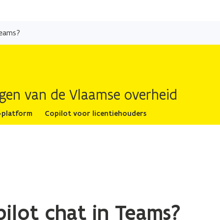
Overslaan
en
 Teams?
naar
de
inhoud
gaan
ingen van de Vlaamse overheid
-platform
Copilot voor licentiehouders
pilot chat in Teams?