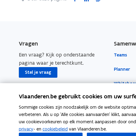
a
i
o
c
n
p
e
k
i
b
e
e
o
d
e
Vragen
Samenwe
o
i
r
Een vraag? Kijk op onderstaande
Teams
k
n
l
pagina waar je terechtkunt.
o
o
i
Planner
p
p
n
Stel je vraag
e
e
k
Whiteboa
n
n
n
Vlaanderen.be gebruikt cookies om uw surfe
t
t
a
Forms
i
i
a
Sommige cookies zijn noodzakelijk om de website optimaal
Yammer
n
n
r
verbeteren. Als u op 'Alle cookies aanvaarden' klikt, aanva
n
n
k
uw cookievoorkeuren op elk moment aanpassen door ondera
privacy
- en
cookiebeleid
van Vlaanderen.be.
i
i
l