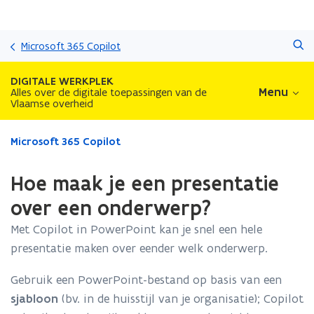
Overslaan
Zoeken
en
Microsoft 365 Copilot
naar
de
DIGITALE WERKPLEK
inhoud
Menu
Alles over de digitale toepassingen van de
Vlaamse overheid
gaan
Gedaan
Microsoft 365 Copilot
met
laden.
Hoe maak je een presentatie
U
bevindt
over een onderwerp?
zich
Met Copilot in PowerPoint kan je snel een hele
op:
Hoe
presentatie maken over eender welk onderwerp.
maak
je
Gebruik een PowerPoint-bestand op basis van een
een
sjabloon
(bv. in de huisstijl van je organisatie); Copilot
presentatie