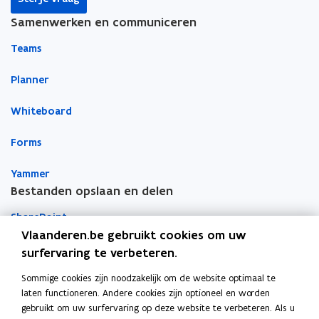
k
n
l
Samenwerken en communiceren
o
o
i
p
p
n
Teams
e
e
k
n
n
n
Planner
t
t
a
Whiteboard
i
i
a
n
n
r
Forms
n
n
k
i
i
l
Yammer
e
e
e
Bestanden opslaan en delen
u
u
m
w
w
b
SharePoint
v
v
o
Vlaanderen.be gebruikt cookies om uw
e
e
r
Teams
surfervaring te verbeteren.
n
n
d
Sommige cookies zijn noodzakelijk om de website optimaal te
OneDrive
s
s
laten functioneren. Andere cookies zijn optioneel en worden
Apps voor persoonlijke productiviteit
t
t
gebruikt om uw surfervaring op deze website te verbeteren. Als u
e
e