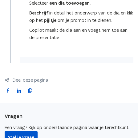
Selecteer
een dia toevoegen
.
Beschrijf
in detail het onderwerp van de dia en klik
op het
pijltje
om je prompt in te dienen.
Copilot maakt de dia aan en voegt hem toe aan
de presentatie.
Deel deze pagina
F
L
K
a
i
o
c
n
p
e
k
i
Vragen
b
e
e
o
d
e
Een vraag? Kijk op onderstaande pagina waar je terechtkunt.
o
i
r
Stel je vraag