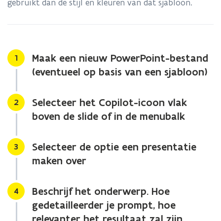
gebruikt dan de stijl en kleuren van dat sjabloon.
over
een
onderwerp?
Maak een nieuw PowerPoint-bestand
Stap
1
(eventueel op basis van een sjabloon)
Selecteer het Copilot-icoon vlak
Stap
2
boven de slide of in de menubalk
Selecteer de optie een presentatie
Stap
3
maken over
Beschrijf het onderwerp. Hoe
Stap
4
gedetailleerder je prompt, hoe
relevanter het resultaat zal zijn