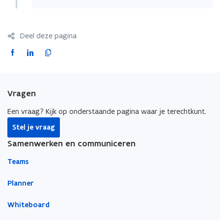
Deel deze pagina
F
L
K
a
i
o
c
n
p
e
k
i
Vragen
b
e
e
o
d
e
Een vraag? Kijk op onderstaande pagina waar je terechtkunt.
o
i
r
Stel je vraag
k
n
l
Samenwerken en communiceren
o
o
i
p
p
n
Teams
e
e
k
n
n
n
Planner
t
t
a
Whiteboard
i
i
a
n
n
r