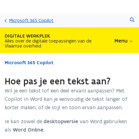
Overslaan
Zoeken
en
Microsoft 365 Copilot
naar
de
DIGITALE WERKPLEK
inhoud
Menu
Alles over de digitale toepassingen van de
Vlaamse overheid
gaan
Gedaan
Microsoft 365 Copilot
met
laden.
Hoe pas je een tekst aan?
U
bevindt
Wil je een tekst (of een deel ervan) aanpassen? Met
zich
Copilot in Word kan je eenvoudig de tekst langer of
op:
korter maken, of de stijl en toon ervan aanpassen.
Hoe
pas
je
Je kan zowel de
desktopversie
van Word gebruiken
een
als
Word Online.
tekst