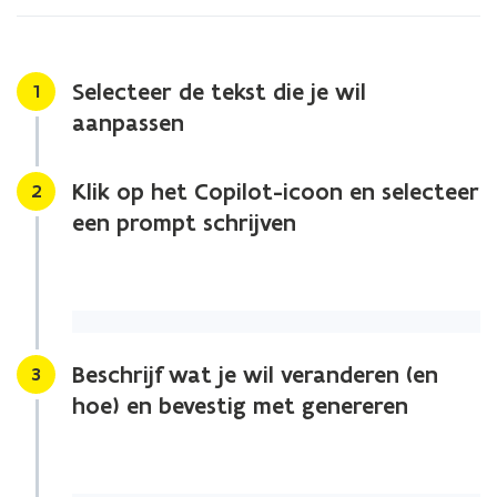
aan?
Selecteer de tekst die je wil
Stap
1
aanpassen
Klik op het Copilot-icoon en selecteer
Stap
2
een prompt schrijven
Beschrijf wat je wil veranderen (en
Stap
3
hoe) en bevestig met genereren