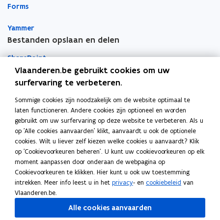
Forms
n
n
k
i
i
l
Yammer
e
e
e
Bestanden opslaan en delen
u
u
m
w
w
b
SharePoint
v
v
o
Vlaanderen.be gebruikt cookies om uw
e
e
r
Teams
surfervaring te verbeteren.
n
n
d
Sommige cookies zijn noodzakelijk om de website optimaal te
OneDrive
s
s
laten functioneren. Andere cookies zijn optioneel en worden
Apps voor persoonlijke productiviteit
t
t
gebruikt om uw surfervaring op deze website te verbeteren. Als u
e
e
Vragen over je toestellen
op 'Alle cookies aanvaarden' klikt, aanvaardt u ook de optionele
r
r
cookies. Wilt u liever zelf kiezen welke cookies u aanvaardt? Klik
op 'Cookievoorkeuren beheren'. U kunt uw cookievoorkeuren op elk
Mobiel printen
moment aanpassen door onderaan de webpagina op
Cookievoorkeuren te klikken. Hier kunt u ook uw toestemming
Vergaderinfrastructuur
intrekken. Meer info leest u in het
privacy
- en
cookiebeleid
van
Vlaanderen.be.
Outlook
Alle cookies aanvaarden
To Do