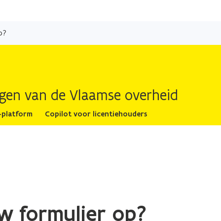
Overslaan
en
p?
naar
de
inhoud
gaan
ingen van de Vlaamse overheid
-platform
Copilot voor licentiehouders
uw formulier op?