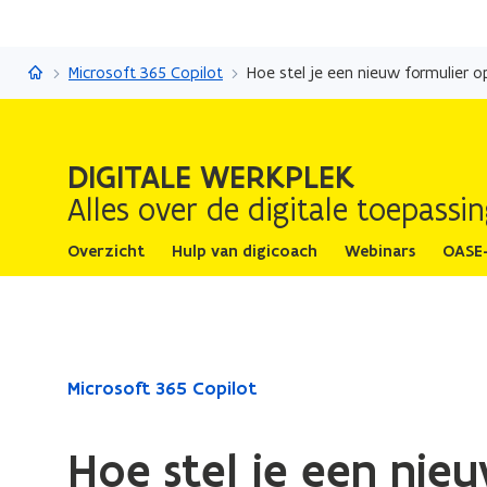
Digitale werkplek
Microsoft 365 Copilot
Hoe stel je een nieuw formulier o
DIGITALE WERKPLEK
Alles over de digitale toepass
Overzicht
Hulp van digicoach
Webinars
OASE
Gedaan
Microsoft 365 Copilot
met
laden.
Hoe stel je een nie
U