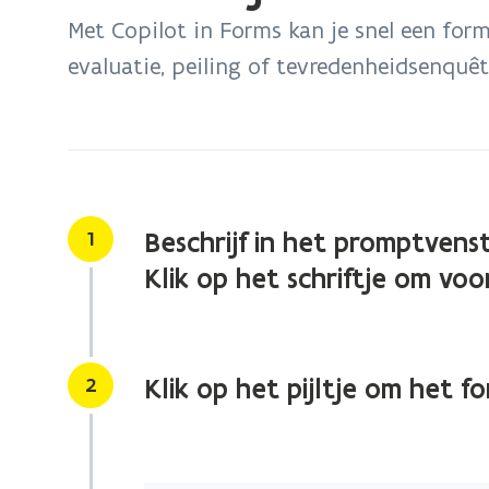
bevindt
Met Copilot in Forms kan je snel een form
zich
evaluatie, peiling of tevredenheidsenquêt
op:
Hoe
stel
je
een
nieuw
Stap
1
Beschrijf in het promptvenst
formulier
Klik op het schriftje om vo
op?
Stap
2
Klik op het pijltje om het f