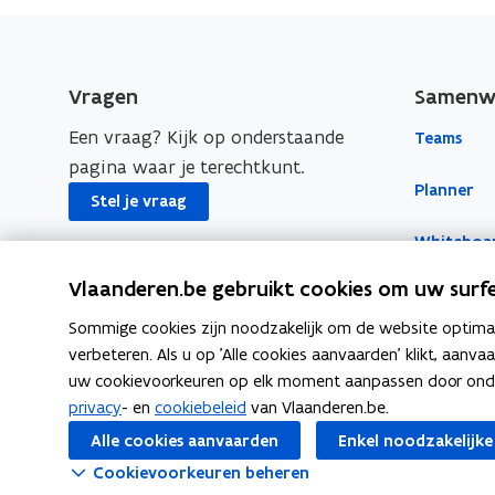
e
k
i
b
e
e
o
d
e
Vragen
Samenwe
o
i
r
Een vraag? Kijk op onderstaande
Teams
k
n
l
pagina waar je terechtkunt.
o
o
i
Planner
p
p
n
Stel je vraag
e
e
k
Whiteboa
n
n
n
Vlaanderen.be gebruikt cookies om uw surfe
t
t
a
Forms
i
i
a
Sommige cookies zijn noodzakelijk om de website optimaal
Yammer
n
n
r
verbeteren. Als u op 'Alle cookies aanvaarden' klikt, aanva
n
n
k
uw cookievoorkeuren op elk moment aanpassen door ondera
privacy
- en
cookiebeleid
van Vlaanderen.be.
i
i
l
e
e
e
Alle cookies aanvaarden
Enkel noodzakelijke
u
u
m
Cookievoorkeuren beheren