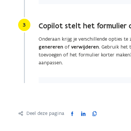
Stap
3
Copilot stelt het formulier 
Onderaan krijg je verschillende opties te 
genereren
of
verwijderen
. Gebruik het 
toevoegen of het formulier korter maken
aanpassen.
F
L
K
Deel deze pagina
a
i
o
c
n
p