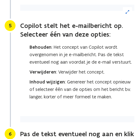
(Klik
op
de
Copilot stelt het e-mailbericht op.
Stap
5
afbeelding
Selecteer één van deze opties:
voor
een
vergrote
Behouden
: Het concept van Copilot wordt
weergave)
overgenomen in je e-mailbericht. Pas de tekst
eventueel nog aan voordat je de e-mail verstuurt.
Verwijderen
: Verwijder het concept.
Inhoud wijzigen
: Genereer het concept opnieuw
of selecteer één van de opties om het bericht bv.
langer, korter of meer formeel te maken.
Pas de tekst eventueel nog aan en klik
Stap
6