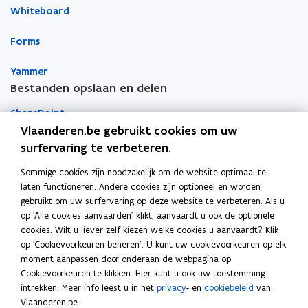
Whiteboard
i
i
a
n
n
r
Forms
n
n
k
i
i
l
Yammer
e
e
e
Bestanden opslaan en delen
u
u
m
w
w
b
SharePoint
v
v
o
Vlaanderen.be gebruikt cookies om uw
e
e
r
Teams
surfervaring te verbeteren.
n
n
d
Sommige cookies zijn noodzakelijk om de website optimaal te
OneDrive
s
s
laten functioneren. Andere cookies zijn optioneel en worden
Apps voor persoonlijke productiviteit
t
t
gebruikt om uw surfervaring op deze website te verbeteren. Als u
e
e
Vragen over je toestellen
op 'Alle cookies aanvaarden' klikt, aanvaardt u ook de optionele
r
r
cookies. Wilt u liever zelf kiezen welke cookies u aanvaardt? Klik
op 'Cookievoorkeuren beheren'. U kunt uw cookievoorkeuren op elk
Mobiel printen
moment aanpassen door onderaan de webpagina op
Cookievoorkeuren te klikken. Hier kunt u ook uw toestemming
Vergaderinfrastructuur
intrekken. Meer info leest u in het
privacy
- en
cookiebeleid
van
Vlaanderen.be.
Outlook