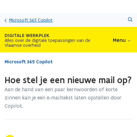
Overslaan
Zoeken
en
Microsoft 365 Copilot
naar
de
DIGITALE WERKPLEK
inhoud
Menu
Alles over de digitale toepassingen van de
Vlaamse overheid
gaan
Gedaan
Microsoft 365 Copilot
met
laden.
Hoe stel je een nieuwe mail op?
U
bevindt
Aan de hand van een paar kernwoorden of korte
zich
zinnen kan je een e-mailtekst laten opstellen door
op:
Copilot.
Hoe
stel
je
een
nieuwe