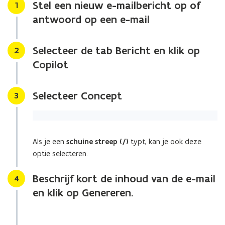
mail
Stel een nieuw e-mailbericht op of
Stap
1
op?
antwoord op een e-mail
Selecteer de tab Bericht en klik op
Stap
2
Copilot
Selecteer Concept
Stap
3
Als je een
schuine streep (/)
typt, kan je ook deze
optie selecteren.
Beschrijf kort de inhoud van de e-mail
Stap
4
en klik op Genereren.