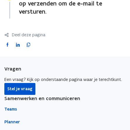
op verzenden om de e-mail te
versturen.
Deel deze pagina
F
L
K
a
i
o
c
n
p
e
k
i
Vragen
b
e
e
o
d
e
Een vraag? Kijk op onderstaande pagina waar je terechtkunt.
o
i
r
Stel je vraag
k
n
l
Samenwerken en communiceren
o
o
i
p
p
n
Teams
e
e
k
n
n
n
Planner
t
t
a