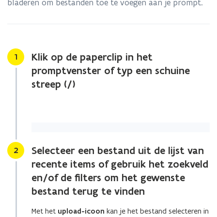
bladeren om bestanden toe te voegen aan je prompt.
met
elkaar
in
Word?
Klik op de paperclip in het
Stap
1
promptvenster of typ een schuine
streep (/)
Selecteer een bestand uit de lijst van
Stap
2
recente items of gebruik het zoekveld
en/of de filters om het gewenste
bestand terug te vinden
Met het
upload-icoon
kan je het bestand selecteren in