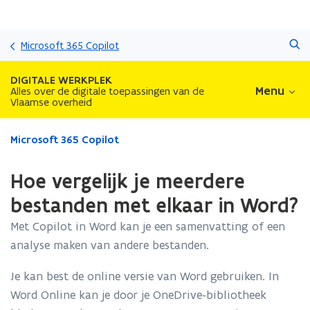
Overslaan
Zoeken
en
Microsoft 365 Copilot
naar
de
DIGITALE WERKPLEK
inhoud
Menu
Alles over de digitale toepassingen van de
Vlaamse overheid
gaan
Gedaan
Microsoft 365 Copilot
met
laden.
Hoe vergelijk je meerdere
U
bevindt
bestanden met elkaar in Word?
zich
Met Copilot in Word kan je een samenvatting of een
op:
Hoe
analyse maken van andere bestanden.
vergelijk
je
Je kan best de online versie van Word gebruiken. In
meerdere
Word Online kan je door je OneDrive-bibliotheek
bestanden