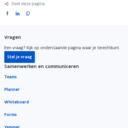
Deel deze pagina
F
L
K
a
i
o
c
n
p
e
k
i
Vragen
b
e
e
o
d
e
Een vraag? Kijk op onderstaande pagina waar je terechtkunt.
o
i
r
Stel je vraag
k
n
l
Samenwerken en communiceren
o
o
i
p
p
n
Teams
e
e
k
n
n
n
Planner
t
t
a
Whiteboard
i
i
a
n
n
r
Forms
n
n
k
i
i
l
Yammer