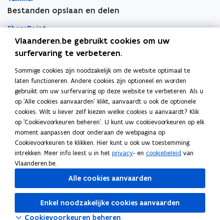
e
e
e
Bestanden opslaan en delen
u
u
m
w
w
b
SharePoint
v
v
o
Vlaanderen.be gebruikt cookies om uw
e
e
r
Teams
surfervaring te verbeteren.
n
n
d
Sommige cookies zijn noodzakelijk om de website optimaal te
OneDrive
s
s
laten functioneren. Andere cookies zijn optioneel en worden
Apps voor persoonlijke productiviteit
t
t
gebruikt om uw surfervaring op deze website te verbeteren. Als u
e
e
Vragen over je toestellen
op 'Alle cookies aanvaarden' klikt, aanvaardt u ook de optionele
r
r
cookies. Wilt u liever zelf kiezen welke cookies u aanvaardt? Klik
op 'Cookievoorkeuren beheren'. U kunt uw cookievoorkeuren op elk
Mobiel printen
moment aanpassen door onderaan de webpagina op
Cookievoorkeuren te klikken. Hier kunt u ook uw toestemming
Vergaderinfrastructuur
intrekken. Meer info leest u in het
privacy
- en
cookiebeleid
van
Vlaanderen.be.
Outlook
Alle cookies aanvaarden
To Do
Enkel noodzakelijke cookies aanvaarden
OneNote
Cookievoorkeuren beheren