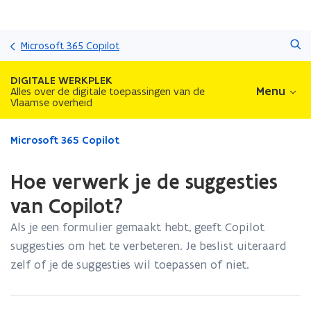
Overslaan
Zoeken
en
Microsoft 365 Copilot
naar
de
DIGITALE WERKPLEK
inhoud
Menu
Alles over de digitale toepassingen van de
Vlaamse overheid
gaan
Gedaan
Microsoft 365 Copilot
met
laden.
Hoe verwerk je de suggesties
U
bevindt
van Copilot?
zich
Als je een formulier gemaakt hebt, geeft Copilot
op:
Hoe
suggesties om het te verbeteren. Je beslist uiteraard
verwerk
zelf of je de suggesties wil toepassen of niet.
je
de
suggesties