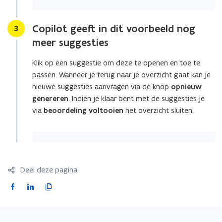
Copilot geeft in dit voorbeeld nog
Stap
3
meer suggesties
Klik op een suggestie om deze te openen en toe te
passen. Wanneer je terug naar je overzicht gaat kan je
nieuwe suggesties aanvragen via de knop
opnieuw
genereren
. Indien je klaar bent met de suggesties je
via
beoordeling voltooien
het overzicht sluiten.
Deel deze pagina
F
L
K
a
i
o
c
n
p
e
k
i