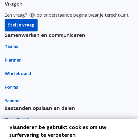
Vragen
b
e
e
o
d
e
Een vraag? Kijk op onderstaande pagina waar je terechtkunt.
o
i
r
Stel je vraag
k
n
l
Samenwerken en communiceren
o
o
i
p
p
n
Teams
e
e
k
n
n
n
Planner
t
t
a
Whiteboard
i
i
a
n
n
r
Forms
n
n
k
i
i
l
Yammer
e
e
e
Bestanden opslaan en delen
u
u
m
w
w
b
SharePoint
v
v
o
Vlaanderen.be gebruikt cookies om uw
e
e
r
Teams
surfervaring te verbeteren.