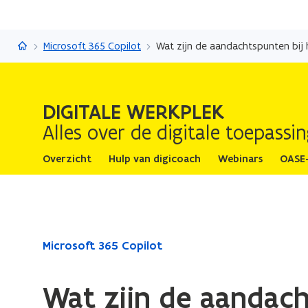
Digitale werkplek
Microsoft 365 Copilot
Wat zijn de aandachtspunten bij 
DIGITALE WERKPLEK
Alles over de digitale toepass
Overzicht
Hulp van digicoach
Webinars
OASE
Gedaan
Microsoft 365 Copilot
met
laden.
Wat zijn de aandach
U