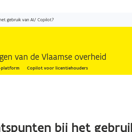
Overslaan
en
het gebruik van AI/ Copilot?
naar
de
inhoud
gaan
ingen van de Vlaamse overheid
-platform
Copilot voor licentiehouders
tspunten bij het gebrui