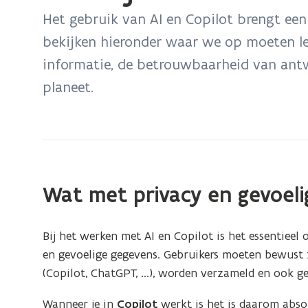
bevindt
Het gebruik van AI en Copilot brengt ee
zich
bekijken hieronder waar we op moeten le
op:
informatie, de betrouwbaarheid van ant
Wat
zijn
planeet.
de
aandachtspunten
bij
het
gebruik
Wat met privacy en gevoeli
van
AI/
Copilot?
Bij het werken met AI en Copilot is het essentiee
en gevoelige gegevens. Gebruikers moeten bewust z
(Copilot, ChatGPT, ...), worden verzameld en ook 
Wanneer je in
Copilot
werkt is het is daarom abso