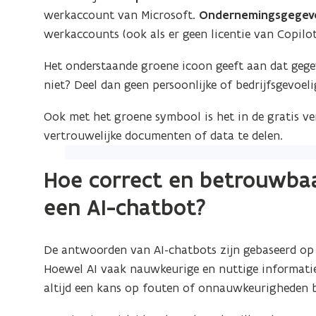
werkaccount van Microsoft.
Ondernemingsgegev
werkaccounts (ook als er geen licentie van Copilo
Het onderstaande groene icoon geeft aan dat gege
niet? Deel dan geen persoonlijke of bedrijfsgevoeli
Ook met het groene symbool is het in de gratis ve
vertrouwelijke documenten of data te delen.
(Klik
op
Hoe correct en betrouwbaa
de
een AI-chatbot?
afbeelding
voor
een
De antwoorden van AI-chatbots zijn gebaseerd op 
vergrote
Hoewel AI vaak nauwkeurige en nuttige informatie 
weergave)
altijd een kans op fouten of onnauwkeurigheden b