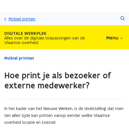
Overslaan
Zoeken
en
Mobiel printen
naar
de
DIGITALE WERKPLEK
inhoud
Menu
Alles over de digitale toepassingen van de
Vlaamse overheid
gaan
Gedaan
Mobiel printen
met
laden.
Hoe print je als bezoeker of
U
bevindt
externe medewerker?
zich
op:
Hoe
print
In het kader van het Nieuwe Werken, is de doelstelling dat men
je
ten allen tijde kan printen vanop eender welke Vlaamse
als
overheid locatie en toestel.
bezoeker