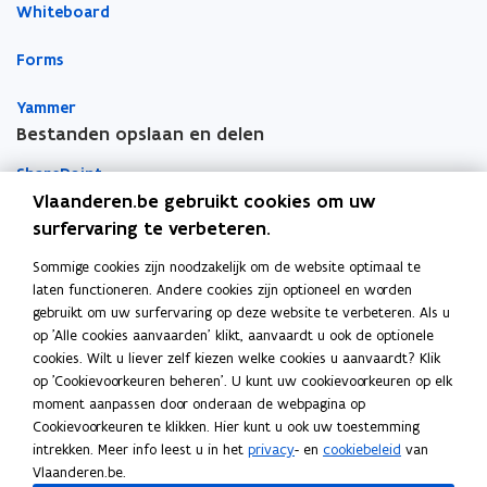
Whiteboard
i
i
a
n
n
r
Forms
n
n
k
i
i
l
Yammer
e
e
e
Bestanden opslaan en delen
u
u
m
w
w
b
SharePoint
v
v
o
Vlaanderen.be gebruikt cookies om uw
e
e
r
Teams
surfervaring te verbeteren.
n
n
d
Sommige cookies zijn noodzakelijk om de website optimaal te
OneDrive
s
s
laten functioneren. Andere cookies zijn optioneel en worden
Apps voor persoonlijke productiviteit
t
t
gebruikt om uw surfervaring op deze website te verbeteren. Als u
e
e
Vragen over je toestellen
op 'Alle cookies aanvaarden' klikt, aanvaardt u ook de optionele
r
r
cookies. Wilt u liever zelf kiezen welke cookies u aanvaardt? Klik
op 'Cookievoorkeuren beheren'. U kunt uw cookievoorkeuren op elk
Mobiel printen
moment aanpassen door onderaan de webpagina op
Cookievoorkeuren te klikken. Hier kunt u ook uw toestemming
Vergaderinfrastructuur
intrekken. Meer info leest u in het
privacy
- en
cookiebeleid
van
Vlaanderen.be.
Outlook