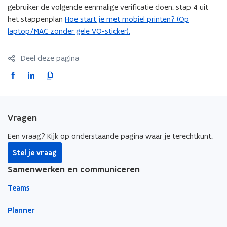
gebruiker de volgende eenmalige verificatie doen: stap 4 uit
het stappenplan
Hoe start je met mobiel printen? (Op
laptop/MAC zonder gele VO-sticker).
Deel deze pagina
F
L
K
a
i
o
c
n
p
e
k
i
Vragen
b
e
e
o
d
e
Een vraag? Kijk op onderstaande pagina waar je terechtkunt.
o
i
r
Stel je vraag
k
n
l
Samenwerken en communiceren
o
o
i
p
p
n
Teams
e
e
k
n
n
n
Planner
t
t
a