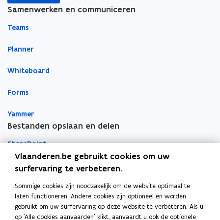
Samenwerken en communiceren
o
o
i
p
p
n
Teams
e
e
k
n
n
n
Planner
t
t
a
Whiteboard
i
i
a
n
n
r
Forms
n
n
k
i
i
l
Yammer
e
e
e
Bestanden opslaan en delen
u
u
m
w
w
b
SharePoint
v
v
o
Vlaanderen.be gebruikt cookies om uw
e
e
r
Teams
surfervaring te verbeteren.
n
n
d
Sommige cookies zijn noodzakelijk om de website optimaal te
OneDrive
s
s
laten functioneren. Andere cookies zijn optioneel en worden
Apps voor persoonlijke productiviteit
t
t
gebruikt om uw surfervaring op deze website te verbeteren. Als u
e
e
Vragen over je toestellen
op 'Alle cookies aanvaarden' klikt, aanvaardt u ook de optionele