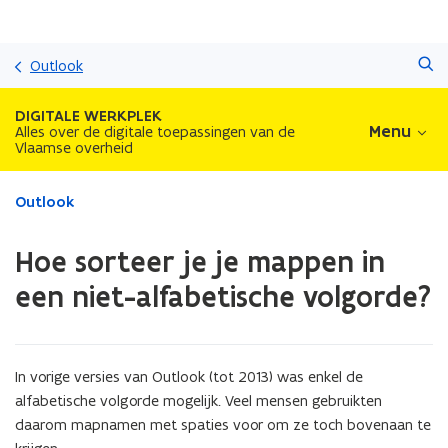
Overslaan
Zoeken
en
Outlook
naar
de
DIGITALE WERKPLEK
inhoud
Menu
Alles over de digitale toepassingen van de
Vlaamse overheid
gaan
Gedaan
Outlook
met
laden.
Hoe sorteer je je mappen in
U
bevindt
een niet-alfabetische volgorde?
zich
op:
Hoe
sorteer
In vorige versies van Outlook (tot 2013) was enkel de
je
alfabetische volgorde mogelijk. Veel mensen gebruikten
je
daarom mapnamen met spaties voor om ze toch bovenaan te
mappen