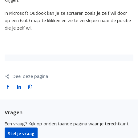
krijgen.
in
een
In Microsoft Outlook kan je ze sorteren zoals je zelf wil door
niet-
op een (sub) map te klikken en ze te verslepen naar de positie
alfabetische
volgorde?
die je zelf wil.
Deel deze pagina
F
L
K
a
i
o
c
n
p
e
k
i
Vragen
b
e
e
o
d
e
Een vraag? Kijk op onderstaande pagina waar je terechtkunt.
o
i
r
Stel je vraag
k
n
l