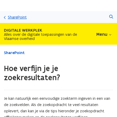
Overslaan
Zoeken
en
SharePoint
naar
de
DIGITALE WERKPLEK
inhoud
Menu
Alles over de digitale toepassingen van de
Vlaamse overheid
gaan
Gedaan
SharePoint
met
laden.
Hoe verfijn je je
U
bevindt
zoekresultaten?
zich
op:
Hoe
verfijn
Je kan natuurlijk een eenvoudige zoekterm ingeven in een van
je
de zoekvelden. Als de zoekopdracht te veel resultaten
je
oplevert, dan kan je via de tips hieronder je zoekopdracht
zoekresultaten?