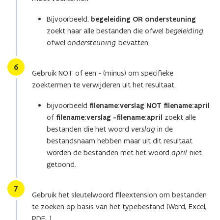
Bijvoorbeeld:
begeleiding OR ondersteuning
zoekt naar alle bestanden die ofwel
begeleiding
ofwel
ondersteuning
bevatten.
Stap
6
Gebruik NOT of een - (minus) om specifieke
zoektermen te verwijderen uit het resultaat.
bijvoorbeeld
filename:verslag NOT filename:april
of
filename:verslag -filename:april
zoekt alle
bestanden die het woord
verslag
in de
bestandsnaam hebben maar uit dit resultaat
worden de bestanden met het woord
april
niet
getoond.
Stap
7
Gebruik het sleutelwoord fileextension om bestanden
te zoeken op basis van het typebestand (Word, Excel,
PDF...)