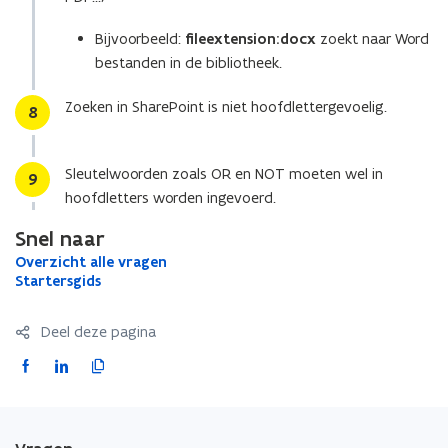
Bijvoorbeeld:
fileextension:docx
zoekt naar Word
bestanden in de bibliotheek.
Zoeken in SharePoint is niet hoofdlettergevoelig.
Stap
8
Sleutelwoorden zoals OR en NOT moeten wel in
Stap
9
hoofdletters worden ingevoerd.
Snel naar
O
Overzicht alle vragen
O
v
S
Startersgids
S
v
e
t
t
e
r
a
a
r
Deel deze pagina
z
r
r
z
i
t
F
L
K
t
i
c
e
e
a
i
o
c
h
r
r
h
c
n
p
t
s
s
t
a
g
e
k
i