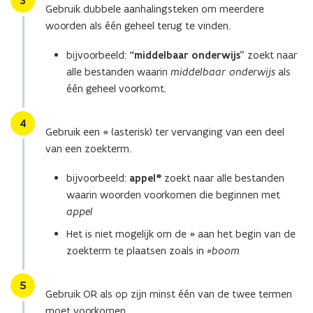
3
Gebruik dubbele aanhalingsteken om meerdere
woorden als één geheel terug te vinden.
bijvoorbeeld:
“middelbaar onderwijs”
zoekt naar
alle bestanden waarin
middelbaar onderwijs
als
één geheel voorkomt.
Stap
4
Gebruik een * (asterisk) ter vervanging van een deel
van een zoekterm.
bijvoorbeeld:
appel*
zoekt naar alle bestanden
waarin woorden voorkomen die beginnen met
appel
Het is niet mogelijk om de * aan het begin van de
zoekterm te plaatsen zoals in
*boom
Stap
5
Gebruik OR als op zijn minst één van de twee termen
moet voorkomen