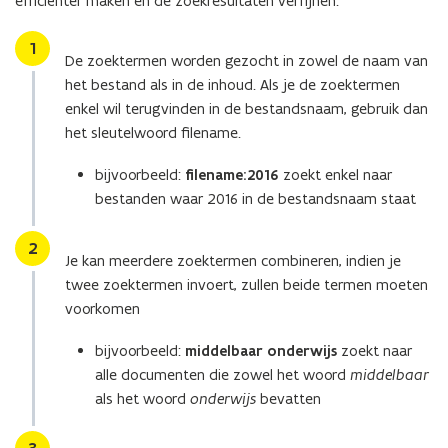
efficiënter maken en de zoekresultaten verfijnen.
Stap
1
De zoektermen worden gezocht in zowel de naam van
het bestand als in de inhoud. Als je de zoektermen
enkel wil terugvinden in de bestandsnaam, gebruik dan
het sleutelwoord filename.
bijvoorbeeld:
filename:2016
zoekt enkel naar
bestanden waar 2016 in de bestandsnaam staat
Stap
2
Je kan meerdere zoektermen combineren, indien je
twee zoektermen invoert, zullen beide termen moeten
voorkomen
bijvoorbeeld:
middelbaar onderwijs
zoekt naar
alle documenten die zowel het woord
middelbaar
als het woord
onderwijs
bevatten
Stap