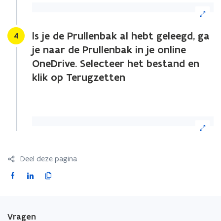
(Klik
op
de
ls je de Prullenbak al hebt geleegd, ga
Stap
4
afbeelding
je naar de Prullenbak in je online
voor
een
OneDrive. Selecteer het bestand en
vergrote
klik op Terugzetten
weergave)
(Klik
op
de
afbeelding
Deel deze pagina
voor
een
F
L
K
vergrote
a
i
o
weergave)
c
n
p
e
k
i
Vragen