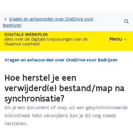
Overslaan
Zoeken
en
Vragen en antwoorden over OneDrive voor
naar
Bedrijven
de
DIGITALE WERKPLEK
inhoud
Menu
Alles over de digitale toepassingen van de
Vlaamse overheid
gaan
Gedaan
Vragen en antwoorden over OneDrive voor Bedrijven
met
laden.
Hoe herstel je een
U
bevindt
verwijderd(e) bestand/map na
zich
synchronisatie?
op:
Hoe
Als je een document of map uit een gesynchroniseerde
herstel
bibliotheek hebt verwijderd, kan je dit nog steeds
je
een
herstellen.
verwijderd(e)