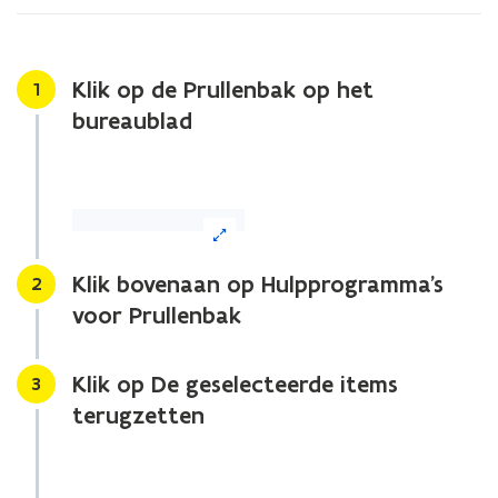
bestand/map
na
synchronisatie?
Klik op de Prullenbak op het
Stap
1
bureaublad
(Klik
op
de
Klik bovenaan op Hulpprogramma’s
Stap
2
afbeelding
voor Prullenbak
voor
een
vergrote
Klik op De geselecteerde items
Stap
3
weergave)
terugzetten