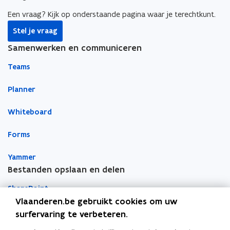
b
e
e
o
d
e
Een vraag? Kijk op onderstaande pagina waar je terechtkunt.
o
i
r
Stel je vraag
k
n
l
Samenwerken en communiceren
o
o
i
p
p
n
Teams
e
e
k
n
n
n
Planner
t
t
a
Whiteboard
i
i
a
n
n
r
Forms
n
n
k
i
i
l
Yammer
e
e
e
Bestanden opslaan en delen
u
u
m
w
w
b
SharePoint
v
v
o
Vlaanderen.be gebruikt cookies om uw
e
e
r
Teams
surfervaring te verbeteren.
n
n
d