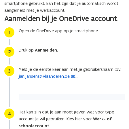
wisselen
smartphone gebruikt, kan het zijn dat je automatisch wordt
van
aangemeld met je werkaccount.
account
Aanmelden bij je OneDrive account
op
je
Open de OneDrive app op je smartphone.
smartphone?
Stap
1
Druk op
Aanmelden
.
Stap
2
Meld je de eerste keer aan met je gebruikersnaam (bv.
Stap
3
jan.jansens@vlaanderen.be
).
(
o
p
e
n
t
Het kan zijn dat je aan moet geven wat voor type
Stap
4
i
account je wil gebruiken. Kies hier voor
Werk- of
n
schoolaccount.