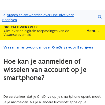
Overslaan
Zoeken
en
Vragen en antwoorden over OneDrive voor
naar
Bedrijven
de
DIGITALE WERKPLEK
inhoud
Menu
Alles over de digitale toepassingen van de
Vlaamse overheid
gaan
Gedaan
Vragen en antwoorden over OneDrive voor Bedrijven
met
laden.
Hoe kan je aanmelden of
U
bevindt
wisselen van account op je
zich
smartphone?
op:
Hoe
kan
je
aanmelden
De eerste keer dat je OneDrive op je smartphone opent, moet
of
je je aanmelden. Als je al andere Microsoft apps op je