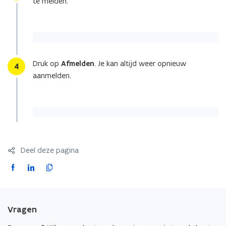
te melden.
Druk op
Afmelden
. Je kan altijd weer opnieuw
Stap
4
aanmelden.
Deel deze pagina
F
L
K
a
i
o
c
n
p
e
k
i
Vragen
b
e
e