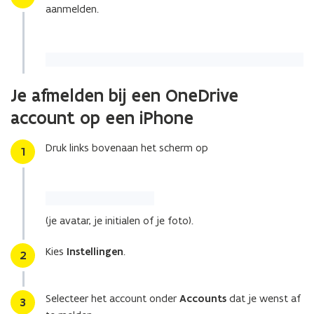
aanmelden.
Je afmelden bij een OneDrive
account op een iPhone
Druk links bovenaan het scherm op
Stap
1
(je avatar, je initialen of je foto).
Kies
Instellingen
.
Stap
2
Selecteer het account onder
Accounts
dat je wenst af
Stap
3