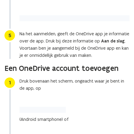
u
w
e
-
m
Na het aanmelden, geeft de OneDrive app je informatie
Stap
5
a
over de app. Druk bij deze informatie op
Aan de slag
.
i
Voortaan ben je aangemeld bij de OneDrive app en kan
l
je er onmiddellijk gebruik van maken.
a
Een OneDrive account toevoegen
p
p
Druk bovenaan het scherm, ongeacht waar je bent in
Stap
l
1
de app, op
i
c
a
t
i
(Android smartphone) of
e
)