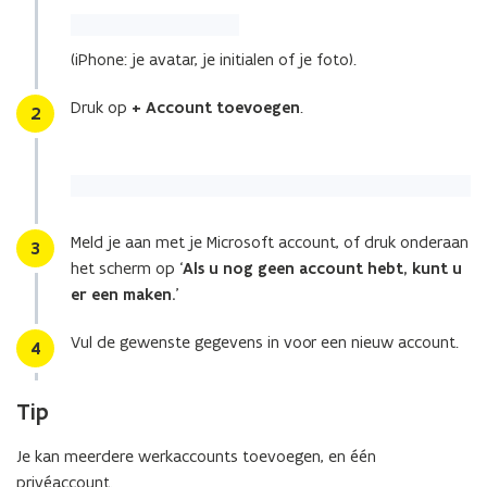
(iPhone: je avatar, je initialen of je foto).
Druk op
+ Account toevoegen
.
Stap
2
Meld je aan met je Microsoft account, of druk onderaan
Stap
3
het scherm op ‘
Als u nog geen account hebt, kunt u
er een maken.
’
Vul de gewenste gegevens in voor een nieuw account.
Stap
4
Tip
Je kan meerdere werkaccounts toevoegen, en één
privéaccount.