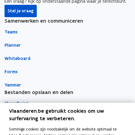
o
d
e
Een vraag? Kijk op onderstaande pagina waar je terechtkunt.
o
i
r
Stel je vraag
k
n
l
Samenwerken en communiceren
o
o
i
p
p
n
Teams
e
e
k
n
n
n
Planner
t
t
a
Whiteboard
i
i
a
n
n
r
Forms
n
n
k
i
i
l
Yammer
e
e
e
Bestanden opslaan en delen
u
u
m
w
w
b
SharePoint
v
v
o
Vlaanderen.be gebruikt cookies om uw
e
e
r
Teams
surfervaring te verbeteren.
n
n
d
Sommige cookies zijn noodzakelijk om de website optimaal te
OneDrive
s
s