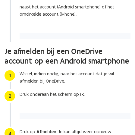
naast het account (Android smartphone) of het
omcirkelde account (iPhone).
Je afmelden bij een OneDrive
account op een Android smartphone
Wissel, indien nodig, naar het account dat je wil
Stap
1
afmelden bij OneDrive.
Druk onderaan het scherm op
I
k
.
Stap
2
Druk op
Afmelden
. Je kan altijd weer opnieuw
Stap
3