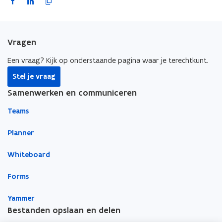
a
i
o
c
n
p
e
k
i
Vragen
b
e
e
o
d
e
Een vraag? Kijk op onderstaande pagina waar je terechtkunt.
o
i
r
Stel je vraag
k
n
l
Samenwerken en communiceren
o
o
i
p
p
n
Teams
e
e
k
n
n
n
Planner
t
t
a
Whiteboard
i
i
a
n
n
r
Forms
n
n
k
i
i
l
Yammer
e
e
e
Bestanden opslaan en delen
u
u
m