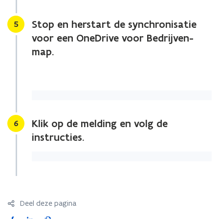
Stop en herstart de synchronisatie
Stap
5
voor een OneDrive voor Bedrijven-
map.
Klik op de melding en volg de
Stap
6
instructies.
Deel deze pagina
F
L
K