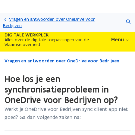
Overslaan
Zoeken
en
Vragen en antwoorden over OneDrive voor
naar
Bedrijven
de
DIGITALE WERKPLEK
inhoud
Menu
Alles over de digitale toepassingen van de
Vlaamse overheid
gaan
Gedaan
Vragen en antwoorden over OneDrive voor Bedrijven
met
laden.
Hoe los je een
U
bevindt
synchronisatieprobleem in
zich
OneDrive voor Bedrijven op?
op:
Hoe
Werkt je OneDrive voor Bedrijven sync client app niet
los
goed? Ga dan volgende zaken na:
je
een
synchronisatieprobleem