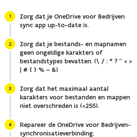
in
OneDrive
voor
Zorg dat je OneDrive voor Bedrijven
Stap
1
Bedrijven
sync app up-to-date is.
op?
Zorg dat je bestands- en mapnamen
Stap
2
geen ongeldige karakters of
bestandstypes bevatten. (\ / : * ? " < >
| # { } % ~ &)
Zorg dat het maximaal aantal
Stap
3
karakters voor bestanden en mappen
niet overschreden is (<255).
Repareer de OneDrive voor Bedrijven-
Stap
4
synchronisatieverbinding.