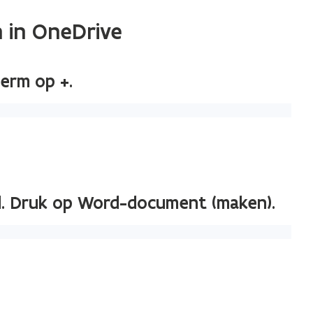
in OneDrive
erm op +.
ld. Druk op Word-document (maken).