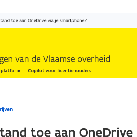
Overslaan
en
tand toe aan OneDrive via je smartphone?
naar
de
inhoud
gaan
ingen van de Vlaamse overheid
-platform
Copilot voor licentiehouders
ijven
tand toe aan OneDrive 