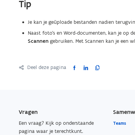
Tip
Je kan je geüploade bestanden nadien terugvi
Naast foto’s en Word-documenten, kan je op d
Scannen
gebruiken. Met
Scannen
kan je een w
F
L
K
Deel deze pagina
a
i
o
c
n
p
e
k
i
b
e
e
o
d
e
Vragen
Samenwe
o
i
r
Een vraag? Kijk op onderstaande
Teams
k
n
l
pagina waar je terechtkunt.
o
o
i