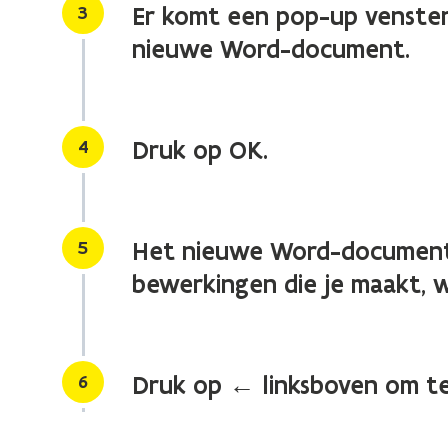
Stap
3
Er komt een pop-up venster 
nieuwe Word-document.
Stap
4
Druk op OK.
Stap
5
Het nieuwe Word-document 
bewerkingen die je maakt, 
Stap
6
Druk op ← linksboven om te