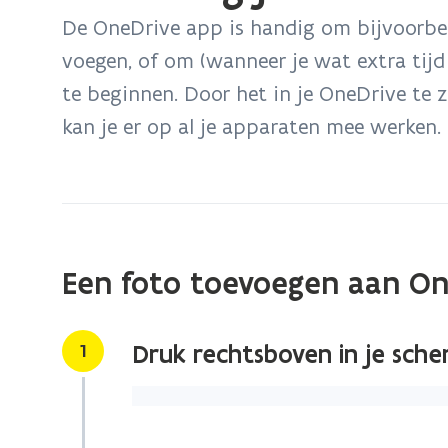
bevindt
De OneDrive app is handig om bijvoorbee
zich
voegen, of om (wanneer je wat extra tij
op:
te beginnen. Door het in je OneDrive te z
Hoe
voeg
kan je er op al je apparaten mee werken.
je
een
bestand
toe
aan
Een foto toevoegen aan On
OneDrive
via
je
Stap
1
Druk rechtsboven in je sche
smartphone?