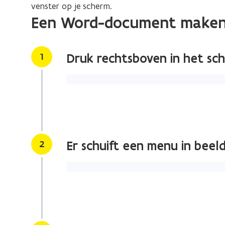
venster op je scherm.
Een Word-document maken 
Stap
1
Druk rechtsboven in het sch
Stap
2
Er schuift een menu in bee