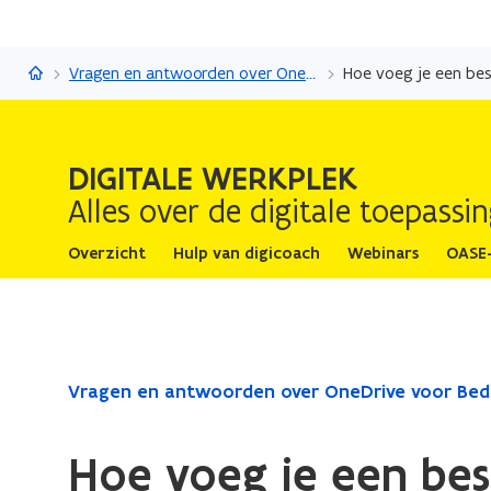
Digitale werkplek
Vragen en antwoorden over OneDrive voor Bedrijven
Hoe voeg je een bes
DIGITALE WERKPLEK
Alles over de digitale toepass
Overzicht
Hulp van digicoach
Webinars
OASE
Gedaan
Vragen en antwoorden over OneDrive voor Bedr
met
laden.
Hoe voeg je een bes
U