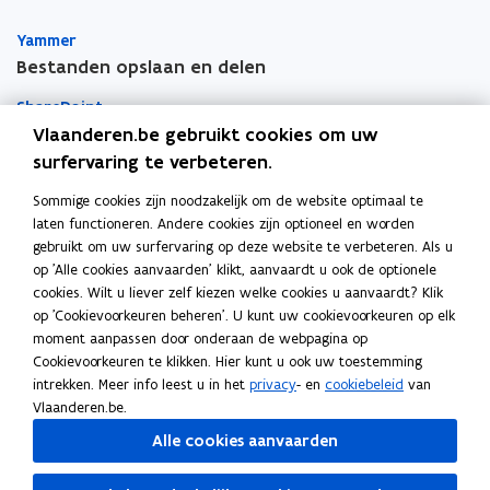
i
i
l
Yammer
e
e
e
Bestanden opslaan en delen
u
u
m
w
w
b
SharePoint
v
v
o
Vlaanderen.be gebruikt cookies om uw
e
e
r
Teams
surfervaring te verbeteren.
n
n
d
Sommige cookies zijn noodzakelijk om de website optimaal te
OneDrive
s
s
laten functioneren. Andere cookies zijn optioneel en worden
Apps voor persoonlijke productiviteit
t
t
gebruikt om uw surfervaring op deze website te verbeteren. Als u
e
e
Vragen over je toestellen
op 'Alle cookies aanvaarden' klikt, aanvaardt u ook de optionele
r
r
cookies. Wilt u liever zelf kiezen welke cookies u aanvaardt? Klik
op 'Cookievoorkeuren beheren'. U kunt uw cookievoorkeuren op elk
Mobiel printen
moment aanpassen door onderaan de webpagina op
Cookievoorkeuren te klikken. Hier kunt u ook uw toestemming
Vergaderinfrastructuur
intrekken. Meer info leest u in het
privacy
- en
cookiebeleid
van
Vlaanderen.be.
Outlook
Alle cookies aanvaarden
To Do