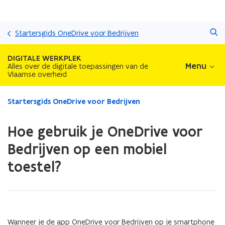
Overslaan
Zoeken
en
Startersgids OneDrive voor Bedrijven
naar
de
DIGITALE WERKPLEK
inhoud
Menu
Alles over de digitale toepassingen van de
Vlaamse overheid
gaan
Gedaan
Startersgids OneDrive voor Bedrijven
met
laden.
Hoe gebruik je OneDrive voor
U
bevindt
Bedrijven op een mobiel
zich
toestel?
op:
Hoe
gebruik
je
OneDrive
voor
Wanneer je de app OneDrive voor Bedrijven op je smartphone