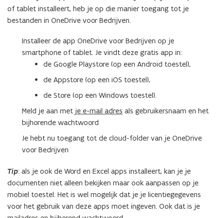
Bedrijven
of tablet installeert, heb je op die manier toegang tot je
op
bestanden in OneDrive voor Bedrijven.
een
mobiel
Installeer de app OneDrive voor Bedrijven op je
toestel?
smartphone of tablet. Je vindt deze gratis app in:
de Google Playstore (op een Android toestel),
de Appstore (op een iOS toestel),
de Store (op een Windows toestel).
Meld je aan met
je e-mail adres
als gebruikersnaam en het
bijhorende wachtwoord
Je hebt nu toegang tot de cloud-folder van je OneDrive
voor Bedrijven
Tip
: als je ook de Word en Excel apps installeert, kan je je
documenten niet alleen bekijken maar ook aanpassen op je
mobiel toestel. Het is wel mogelijk dat je je licentiegegevens
voor het gebruik van deze apps moet ingeven. Ook dat is je
mailadres en bijhorend wachtwoord.