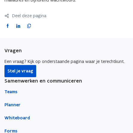
Deel deze pagina
F
L
K
a
i
o
c
n
p
e
k
i
Vragen
b
e
e
o
d
e
Een vraag? Kijk op onderstaande pagina waar je terechtkunt.
o
i
r
Stel je vraag
k
n
l
Samenwerken en communiceren
o
o
i
p
p
n
Teams
e
e
k
n
n
n
Planner
t
t
a
Whiteboard
i
i
a
n
n
r
Forms
n
n
k