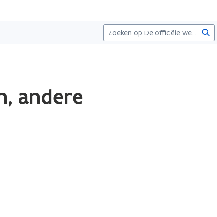
Zoe
n, andere