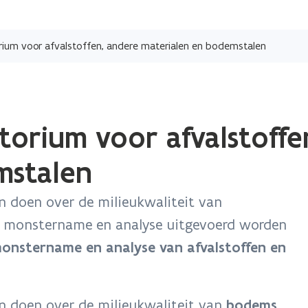
Overslaan
en
orium voor afvalstoffen, andere materialen en bodemstalen
naar
de
inhoud
gaan
atorium voor afvalstoffe
mstalen
n doen over de milieukwaliteit van
monstername en analyse uitgevoerd worden
onstername en analyse van afvalstoffen en
n doen over de milieukwaliteit van
bodems