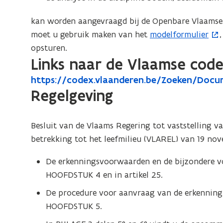
kan worden aangevraagd bij de Openbare Vlaamse 
moet u gebruik maken van het
modelformulier
(
opsturen.
o
Links naar de Vlaamse cod
p
e
h
https://codex.vlaanderen.be/Zoeken/Docu
h
o
n
t
Regelgeving
t
p
t
t
t
e
p
i
p
n
Besluit van de Vlaams Regering tot vaststelling 
s
n
s
t
:
betrekking tot het leefmilieu (VLAREL) van 19 no
n
:
i
/
i
/
n
De erkenningsvoorwaarden en de bijzondere vo
/
e
/
n
c
HOOFDSTUK 4 en in artikel 25.
u
o
c
i
De procedure voor aanvraag van de erkenning,
w
d
o
e
HOOFDSTUK 5.
v
e
d
u
x