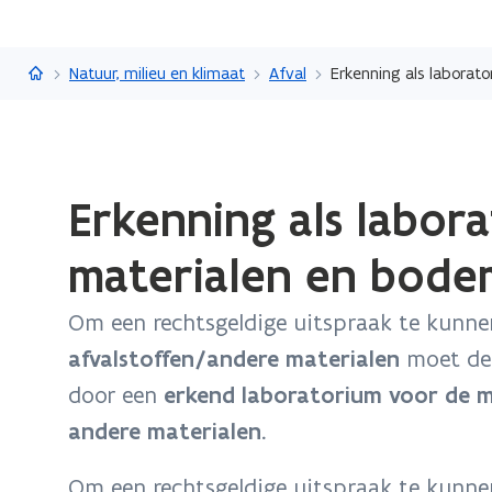
Vlaanderen.be
Natuur, milieu en klimaat
Afval
Erkenning als laborat
Gedaan
Erkenning als labor
met
laden.
materialen en bode
U
bevindt
Om een rechtsgeldige uitspraak te kunne
zich
op:
afvalstoffen/andere materialen
moet de 
Erkenning
door een
erkend laboratorium voor de m
als
andere materialen.
laboratorium
voor
Om een rechtsgeldige uitspraak te kunne