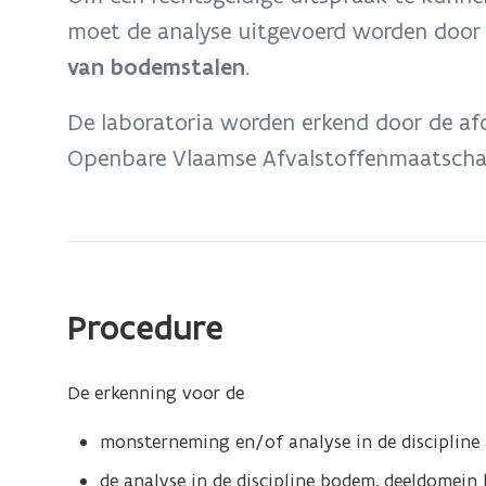
afvalstoffen,
moet de analyse uitgevoerd worden door
andere
van bodemstalen
.
materialen
en
De laboratoria worden erkend door de afd
bodemstalen
Openbare Vlaamse Afvalstoffenmaatscha
Procedure
De erkenning voor de
monsterneming en/of analyse in de discipline 
de analyse in de discipline bodem, deeldomei