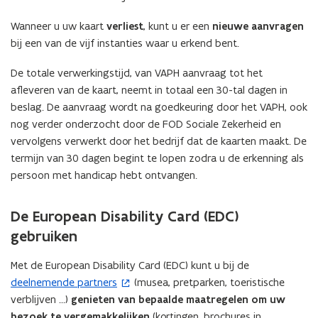
e
n
Wanneer u uw kaart
verliest
, kunt u er een
nieuwe aanvragen
s
bij een van de vijf instanties waar u erkend bent.
t
e
De totale verwerkingstijd, van VAPH aanvraag tot het
r
afleveren van de kaart, neemt in totaal een 30-tal dagen in
)
beslag. De aanvraag wordt na goedkeuring door het VAPH, ook
nog verder onderzocht door de FOD Sociale Zekerheid en
vervolgens verwerkt door het bedrijf dat de kaarten maakt. De
termijn van 30 dagen begint te lopen zodra u de erkenning als
persoon met handicap hebt ontvangen.
De European Disability Card (EDC)
gebruiken
Met de European Disability Card (EDC) kunt u bij de
deelnemende partners
(musea, pretparken, toeristische
(
verblijven …)
genieten van bepaalde maatregelen om uw
o
bezoek te vergemakkelijken
(kortingen, brochures in
p