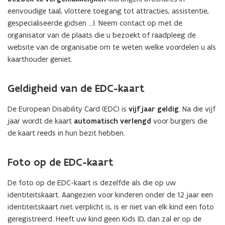
eenvoudige taal, vlottere toegang tot attracties, assistentie,
e
gespecialiseerde gidsen ...). Neem contact op met de
n
organisator van de plaats die u bezoekt of raadpleeg de
t
website van de organisatie om te weten welke voordelen u als
i
kaarthouder geniet.
n
n
i
Geldigheid van de EDC-kaart
e
u
De European Disability Card (EDC) is
vijf jaar geldig
. Na die vijf
w
jaar wordt de kaart
automatisch verlengd
voor burgers die
v
de kaart reeds in hun bezit hebben.
e
n
Foto op de EDC-kaart
s
t
De foto op de EDC-kaart is dezelfde als die op uw
e
identiteitskaart. Aangezien voor kinderen onder de 12 jaar een
r
identiteitskaart niet verplicht is, is er niet van elk kind een foto
)
geregistreerd. Heeft uw kind geen Kids ID, dan zal er op de