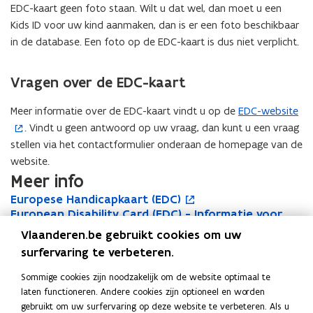
EDC-kaart geen foto staan. Wilt u dat wel, dan moet u een
Kids ID voor uw kind aanmaken, dan is er een foto beschikbaar
in de database. Een foto op de EDC-kaart is dus niet verplicht.
Vragen over de EDC-kaart
Meer informatie over de EDC-kaart vindt u op de
EDC-website
(
. Vindt u geen antwoord op uw vraag, dan kunt u een vraag
o
stellen via het contactformulier onderaan de homepage van de
p
website.
e
Meer info
n
t
E
Europese Handicapkaart (EDC)
E
o
u
E
i
European Disability Card (EDC) - Informatie voor
u
p
E
o
r
u
partners
r
e
u
p
n
Vlaanderen.be gebruikt cookies om uw
o
r
o
n
r
e
n
surfervaring te verbeteren.
p
o
p
t
o
n
i
Deel deze pagina
e
p
e
i
p
t
Sommige cookies zijn noodzakelijk om de website optimaal te
e
s
e
s
n
e
i
F
L
K
laten functioneren. Andere cookies zijn optioneel en worden
u
e
a
e
n
a
n
a
i
o
gebruikt om uw surfervaring op deze website te verbeteren. Als u
w