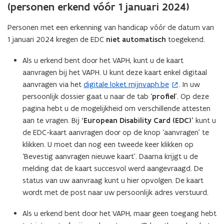
(
personen erkend vóór 1 januari 2024)
Personen met een erkenning van handicap vóór de datum van
1 januari 2024 kregen de EDC
niet automatisch
toegekend.
Als u erkend bent door het VAPH, kunt u de kaart
aanvragen bij het VAPH. U kunt deze kaart enkel digitaal
aanvragen via het
digitale loket mijnvaph.be
. In uw
(
persoonlijk dossier gaat u naar de tab ‘
profiel
’. Op deze
o
pagina hebt u de mogelijkheid om verschillende attesten
p
aan te vragen. Bij
‘European Disability Card (EDC)’
kunt u
e
de EDC-kaart aanvragen door op de knop ‘aanvragen’ te
n
klikken. U moet dan nog een tweede keer klikken op
t
‘Bevestig aanvragen nieuwe kaart’. Daarna krijgt u de
i
melding dat de kaart succesvol werd aangevraagd. De
n
status van uw aanvraag kunt u hier opvolgen. De kaart
n
wordt met de post naar uw persoonlijk adres verstuurd.
i
e
Als u erkend bent door het VAPH, maar geen toegang hebt
u