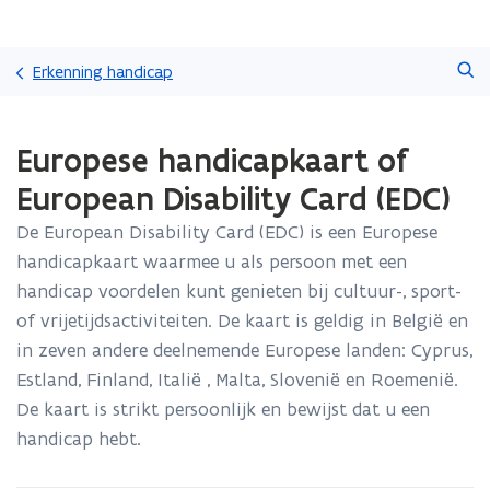
Overslaan
Zoeken
en
Erkenning handicap
naar
de
Gedaan
inhoud
Europese handicapkaart of
met
gaan
laden.
European Disability Card (EDC)
U
bevindt
De European Disability Card (EDC) is een Europese
zich
handicapkaart waarmee u als persoon met een
op:
Europese
handicap voordelen kunt genieten bij cultuur-, sport-
handicapkaart
of vrijetijdsactiviteiten. De kaart is geldig in België en
of
in zeven andere deelnemende Europese landen: Cyprus,
European
Estland, Finland, Italië , Malta, Slovenië en Roemenië.
Disability
Card
De kaart is strikt persoonlijk en bewijst dat u een
(EDC)
handicap hebt.