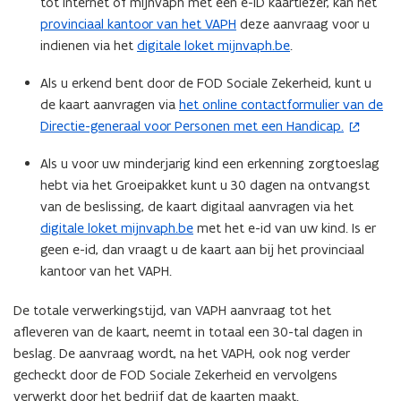
tot internet of mijnvaph met een e-ID kaartlezer, kan het
w
provinciaal kantoor van het VAPH
deze aanvraag voor u
v
indienen via het
digitale loket mijnvaph.be
.
e
n
Als u erkend bent door de FOD Sociale Zekerheid, kunt u
s
de kaart aanvragen via
het online contactformulier van de
(
t
Directie-generaal voor Personen met een Handicap.
o
e
p
r
Als u voor uw minderjarig kind een erkenning zorgtoeslag
e
)
hebt via het Groeipakket kunt u 30 dagen na ontvangst
n
van de beslissing, de kaart digitaal aanvragen via het
t
digitale loket mijnvaph.be
met het e-id van uw kind. Is er
i
geen e-id, dan vraagt u de kaart aan bij het provinciaal
n
kantoor van het VAPH.
n
i
De totale verwerkingstijd, van VAPH aanvraag tot het
e
afleveren van de kaart, neemt in totaal een 30-tal dagen in
u
beslag. De aanvraag wordt, na het VAPH, ook nog verder
w
gecheckt door de FOD Sociale Zekerheid en vervolgens
v
verwerkt door het bedrijf dat de kaarten maakt.