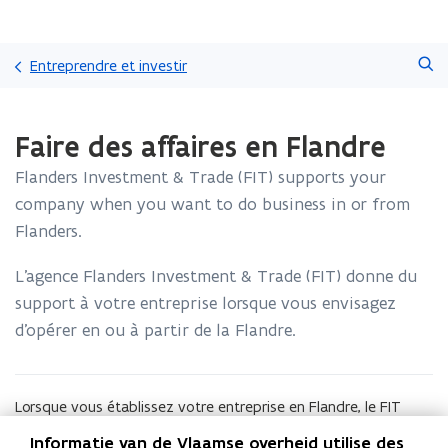
Passer
Faire
directement
Entreprendre et investir
une
au
recherche
contenu
Chargement
Faire des affaires en Flandre
terminé.
Vous
Flanders Investment & Trade (FIT) supports your
vous
trouvez
company when you want to do business in or from
à:
Flanders.
Faire
des
L’agence Flanders Investment & Trade (FIT) donne du
affaires
support à votre entreprise lorsque vous envisagez
en
Flandre
d’opérer en ou à partir de la Flandre.
Lorsque vous établissez votre entreprise en Flandre, le FIT
vous procurera gratuitement des avis des experts sur des
Informatie van de Vlaamse overheid utilise des