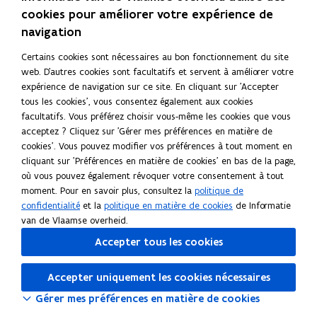
thèmes tels l’infrastructure, sites, coûts, style de vie etc.
cookies pour améliorer votre expérience de
navigation
Accédez au site web du FIT et laissez-vous convaincre par les
arguments faisant de la Flandre un endroit par excellence pour
Certains cookies sont nécessaires au bon fonctionnement du site
monter votre entreprise. En plus, vous en apprendrez plus long
web. D'autres cookies sont facultatifs et servent à améliorer votre
sur les produits et services que la Flandre exporte partout
expérience de navigation sur ce site. En cliquant sur 'Accepter
dans le monde.
tous les cookies', vous consentez également aux cookies
facultatifs. Vous préférez choisir vous-même les cookies que vous
acceptez ? Cliquez sur 'Gérer mes préférences en matière de
Plus d'information
cookies'. Vous pouvez modifier vos préférences à tout moment en
cliquant sur 'Préférences en matière de cookies' en bas de la page,
Flanders Investment and Trade
(
où vous pouvez également révoquer votre consentement à tout
S
moment. Pour en savoir plus, consultez la
politique de
confidentialité
et la
politique en matière de cookies
de Informatie
'
Lire cette page en :
English
Deutsch
van de Vlaamse overheid.
o
Partager cette page
u
Accepter tous les cookies
F
L
C
v
a
i
o
r
Accepter uniquement les cookies nécessaires
c
n
p
i
Gérer mes préférences en matière de cookies
e
k
i
r