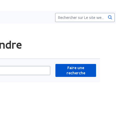
Fair
une
rec
andre
Faire une
recherche