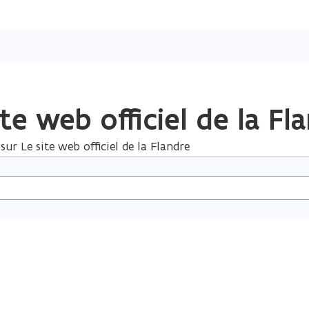
Passer
directement
au
contenu
te web officiel de la Fl
ur Le site web officiel de la Flandre