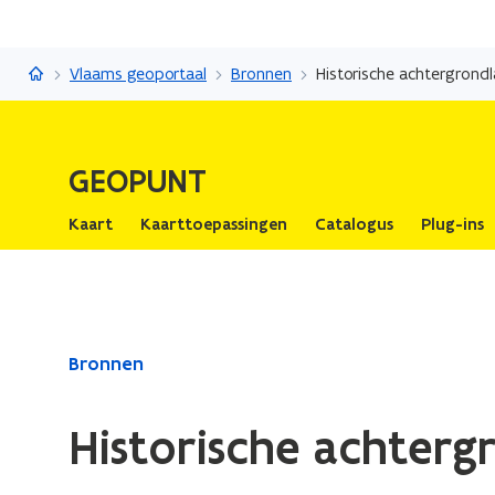
Geopunt
Vlaams geoportaal
Bronnen
Historische achtergrond
GEOPUNT
Kaart
Kaarttoepassingen
Catalogus
Plug-ins
Gedaan
Bronnen
met
laden.
Historische achterg
U
bevindt