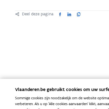
zich
op:
F
L
K
Deel deze pagina
Historische
a
i
o
achtergrondlagen
c
n
p
e
k
i
b
e
e
o
d
e
o
i
r
k
n
l
o
o
i
p
p
n
e
e
k
n
n
n
Vlaanderen.be gebruikt cookies om uw surfe
t
t
a
Sommige cookies zijn noodzakelijk om de website optimaal
i
i
a
verbeteren. Als u op 'Alle cookies aanvaarden' klikt, aanva
n
n
r