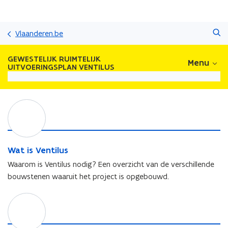
Overslaan
Zoeken
en
Vlaanderen.be
naar
de
GEWESTELIJK RUIMTELIJK
Menu
inhoud
UITVOERINGSPLAN VENTILUS
gaan
W
a
t
i
s
W
Wat is Ventilus
V
a
Waarom is Ventilus nodig? Een overzicht van de verschillende
e
t
bouwstenen waaruit het project is opgebouwd.
n
i
t
s
W
i
V
a
l
e
a
u
n