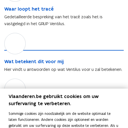
r
s
t
l
W
Waar loopt het tracé
i
o
a
l
Gedetailleerde bespreking van het tracé zoals het is
o
a
u
vastgelegd in het GRUP Ventilus.
p
r
s
t
l
W
h
o
a
e
o
t
t
p
b
t
t
e
W
r
Wat betekent dit voor mij
h
t
a
a
e
Hier vindt u antwoorden op wat Ventilus voor u zal betekenen.
e
t
c
t
k
b
é
t
B
e
e
r
i
n
t
a
b
t
Vlaanderen.be gebruikt cookies om uw
e
c
l
d
k
surfervaring te verbeteren.
é
i
B
Bibliotheek
i
e
o
i
t
Sommige cookies zijn noodzakelijk om de website optimaal te
n
Een overzicht van alle dossierstukken per fase
t
b
v
laten functioneren. Andere cookies zijn optioneel en worden
t
h
l
o
gebruikt om uw surfervaring op deze website te verbeteren. Als u
d