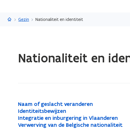
Vlaanderen.be
Gezin
Nationaliteit en identiteit
Gedaan
Nationaliteit en iden
met
laden.
U
bevindt
zich
op:
Nationaliteit
N
Naam of geslacht veranderen
N
en
a
I
Identiteitsbewijzen
I
a
identiteit
a
d
I
Integratie en inburgering in Vlaanderen
I
d
a
m
e
n
V
Verwerving van de Belgische nationaliteit
V
n
e
m