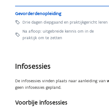
u
u
G
c
c
G
Gevorderdenopleiding
e
t
t
e
v
Drie dagen diepgaand en praktijkgericht leren
i
v
i
o
e
o
Na afloop: uitgebreide kennis om in de
e
t
r
r
praktijk om te zetten
t
o
d
d
o
t
e
e
t
o
r
r
v
o
d
d
e
Infosessies
v
e
e
r
e
n
n
h
o
r
De infosessies vinden plaats naar aanleiding van
w
o
e
p
h
i
geen infosessies gepland.
p
l
e
d
l
e
i
s
i
e
Voorbije infosessies
d
o
d
i