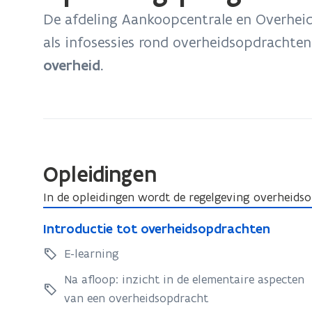
bevindt
De afdeling Aankoopcentrale en Overhei
zich
als infosessies rond overheidsopdrachte
op:
overheid.
Opleidingsprogramma
Opleidingen
In de opleidingen wordt de regelgeving overheids
I
I
Introductie tot overheidsopdrachten
n
n
t
E-learning
t
r
r
Na afloop: inzicht in de elementaire aspecten
o
o
van een overheidsopdracht
d
d