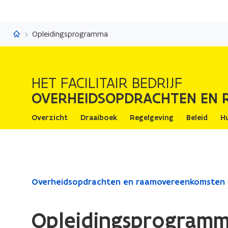
Overheidsopdrachten en raamovereenkomsten
Opleidingsprogramma
HET FACILITAIR BEDRIJF
OVERHEIDSOPDRACHTEN EN
Overzicht
Draaiboek
Regelgeving
Beleid
H
Gedaan
Overheidsopdrachten en raamovereenkomsten
met
laden.
Opleidingsprogram
U