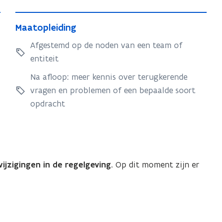
p
p
M
l
l
M
Maatopleiding
a
e
e
a
a
Afgestemd op de noden van een team of
i
a
i
t
d
entiteit
t
d
i
o
o
Na afloop: meer kennis over terugkerende
i
n
p
p
vragen en problemen of een bepaalde soort
n
g
l
l
opdracht
g
e
e
i
i
d
d
i
i
n
ijzigingen in de regelgeving
. Op dit moment zijn er
n
g
g