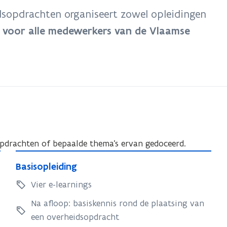
dsopdrachten organiseert zowel opleidingen
n
voor alle medewerkers van de Vlaamse
opdrachten of bepaalde thema’s ervan gedoceerd.
B
B
Basisopleiding
a
a
s
Vier e-learnings
s
i
i
Na afloop: basiskennis rond de plaatsing van
s
s
een overheidsopdracht
o
o